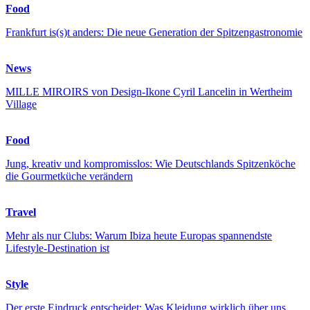
Food
Frankfurt is(s)t anders: Die neue Generation der Spitzengastronomie
News
MILLE MIROIRS von Design-Ikone Cyril Lancelin in Wertheim
Village
Food
Jung, kreativ und kompromisslos: Wie Deutschlands Spitzenköche
die Gourmetküche verändern
Travel
Mehr als nur Clubs: Warum Ibiza heute Europas spannendste
Lifestyle-Destination ist
Style
Der erste Eindruck entscheidet: Was Kleidung wirklich über uns