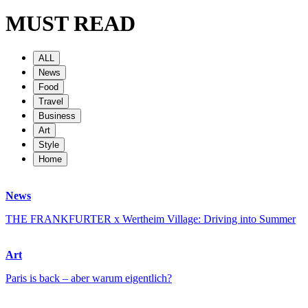
MUST READ
ALL
News
Food
Travel
Business
Art
Style
Home
News
THE FRANKFURTER x Wertheim Village: Driving into Summer
Art
Paris is back – aber warum eigentlich?