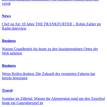
verrät
News
Chef on Air: 10 Jahre THE FRANKFURTER – Robin Zabler im
Radio-Interview
Business
Warum Grandhotels bis heute zu den faszinierendsten Orten der
Welt gehören
Business
Wenn Reifen denken: Die Zukunft des vernetzten Fahrens hat
bereits begonnen
Travel
Sommer im Zillertal: Warum die Alpenregion rund um den Tuxerhof
heute ein Ganzjahresziel ist