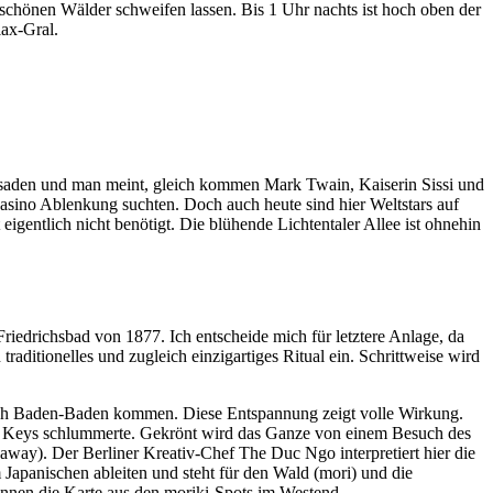
erschönen Wälder schweifen lassen. Bis 1 Uhr nachts ist hoch oben der
lax-Gral.
assaden und man meint, gleich kommen Mark Twain, Kaiserin Sissi und
asino Ablenkung suchten. Doch auch heute sind hier Weltstars auf
igentlich nicht benötigt. Die blühende Lichtentaler Allee ist ohnehin
Friedrichsbad von 1877. Ich entscheide mich für letztere Anlage, da
aditionelles und zugleich einzigartiges Ritual ein. Schrittweise wird
nach Baden-Baden kommen. Diese Entspannung zeigt volle Wirkung.
cia Keys schlummerte. Gekrönt wird das Ganze von einem Besuch des
away). Der Berliner Kreativ-Chef The Duc Ngo interpretiert hier die
Japanischen ableiten und steht für den Wald (mori) und die
nnen die Karte aus den moriki-Spots im Westend.