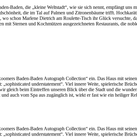
aden-Baden, die „kleine Weltstadt“, wie sie sich nennt, empfängt uns
schönheit, die im Tal auf Palmen und Zitronenbäume trifft. Hochkarätig
us, wo schon Marlene Dietrich am Roulette-Tisch ihr Glück versuchte, 
chen mit Sternen und Kochmützen ausgezeichneten Restaurants, die nob
„Roomers Baden-Baden Autograph Collection“ ein. Das Haus mit seinen
: „sophisticated understatement“. Viel innere Weite, spielerische Brüc
o wir gleich beim Eintreffen unseren Blick über die Stadt und die wund
t und auch vom Spa aus zugänglich ist, wirkt er fast wie ein heiliger Re
„Roomers Baden-Baden Autograph Collection“ ein. Das Haus mit seinen
: „sophisticated understatement“. Viel innere Weite, spielerische Brüc