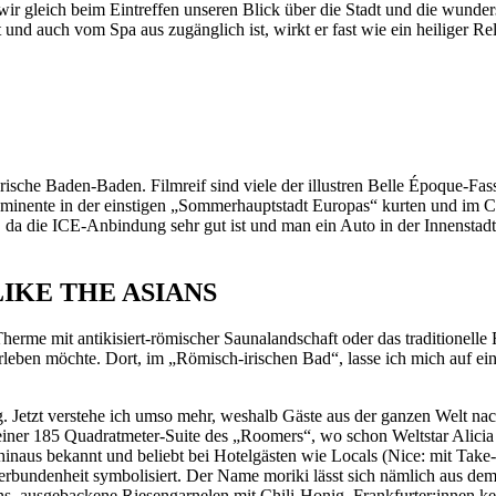
o wir gleich beim Eintreffen unseren Blick über die Stadt und die wund
t und auch vom Spa aus zugänglich ist, wirkt er fast wie ein heiliger Re
rische Baden-Baden. Filmreif sind viele der illustren Belle Époque-F
rominente in der einstigen „Sommerhauptstadt Europas“ kurten und im C
da die ICE-Anbindung sehr gut ist und man ein Auto in der Innenstadt e
IKE THE ASIANS
erme mit antikisiert-römischer Saunalandschaft oder das traditionelle 
ben möchte. Dort, im „Römisch-irischen Bad“, lasse ich mich auf ein tr
. Jetzt verstehe ich umso mehr, weshalb Gäste aus der ganzen Welt 
n einer 185 Quadratmeter-Suite des „Roomers“, wo schon Weltstar Ali
inaus bekannt und beliebt bei Hotelgästen wie Locals (Nice: mit Take-
bundenheit symbolisiert. Der Name moriki lässt sich nämlich aus dem 
, ausgebackene Riesengarnelen mit Chili-Honig. Frankfurter:innen ke