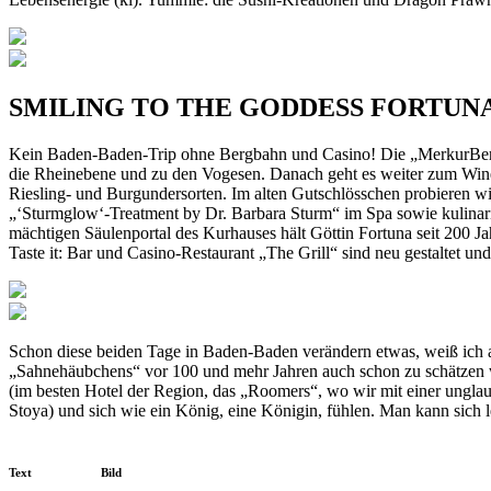
SMILING TO THE GODDESS FORTUN
Kein Baden-Baden-Trip ohne Bergbahn und Casino! Die „MerkurBergba
die Rheinebene und zu den Vogesen. Danach geht es weiter zum Wine
Riesling- und Burgundersorten. Im alten Gutschlösschen probieren wi
„‘Sturmglow‘-Treatment by Dr. Barbara Sturm“ im Spa sowie kulinar
mächtigen Säulenportal des Kurhauses hält Göttin Fortuna seit 200 Ja
Taste it: Bar und Casino-Restaurant „The Grill“ sind neu gestaltet u
Schon diese beiden Tage in Baden-Baden verändern etwas, weiß ich au
„Sahnehäubchens“ vor 100 und mehr Jahren auch schon zu schätzen wu
(im besten Hotel der Region, das „Roomers“, wo wir mit einer ungl
Stoya) und sich wie ein König, eine Königin, fühlen. Man kann sich l
Text
Bild