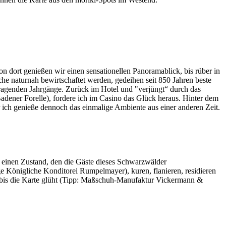
ort genießen wir einen sensationellen Panoramablick, bis rüber in
 naturnah bewirtschaftet werden, gedeihen seit 850 Jahren beste
rragenden Jahrgänge. Zurück im Hotel und "verjüngt“ durch das
ener Forelle), fordere ich im Casino das Glück heraus. Hinter dem
r ich genieße dennoch das einmalige Ambiente aus einer anderen Zeit.
n einen Zustand, den die Gäste dieses Schwarzwälder
 Königliche Konditorei Rumpelmayer), kuren, flanieren, residieren
 bis die Karte glüht (Tipp: Maßschuh-Manufaktur Vickermann &