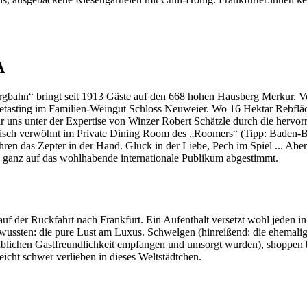
A
hn“ bringt seit 1913 Gäste auf den 668 hohen Hausberg Merkur. Von d
tasting im Familien-Weingut Schloss Neuweier. Wo 16 Hektar Rebfläche
r uns unter der Expertise von Winzer Robert Schätzle durch die hervo
isch verwöhnt im Private Dining Room des „Roomers“ (Tipp: Baden-Bad
hren das Zepter in der Hand. Glück in der Liebe, Pech im Spiel ... Abe
nd ganz auf das wohlhabende internationale Publikum abgestimmt.
f der Rückfahrt nach Frankfurt. Ein Aufenthalt versetzt wohl jeden i
ssten: die pure Lust am Luxus. Schwelgen (hinreißend: die ehemalige
aublichen Gastfreundlichkeit empfangen und umsorgt wurden), shoppen
eicht schwer verlieben in dieses Weltstädtchen.