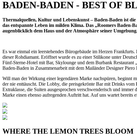
BADEN-BADEN - BEST OF B
Thermalquellen, Kultur und Lebenskunst – Baden-Baden ist die 
das entspannte Leben im milden Klima. Das „Roomers Baden-Ba
augenblicklich dem Haus und der Atmosphäre seiner Umgebung
Es war einmal ein leerstehendes Bürogebäude im Herzen Frankfurts
dieser Rohdiamant. Eröffnet wurde es zu einer Stilikone unter Deuts
Fünf-Sterne-Hotel mit Bar, Skylounge und dem Burbank Restaurant 
Baden-Baden in Zusammenarbeit mit dem Mailänder Designer Piero L
Will man der Wirkung einer legendären Marke nachspüren, beginnt man 
der nie enttäuscht. Die Lobby, die preisgekrönte Bar mit Drinks vom F
Extraklasse, die Suiten ausgesprochen verschwenderisch und immer d
Marke einen ebenso aufregenden Auftritt hat. Auf uns wartet bereits ei
WHERE THE LEMON TREES BLOOM