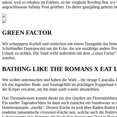
sakral, weil so erhaben im Erleben, ist die verglaste Rooftop-Bar, w
angeschlossene Infinity Pool geöffnet. Da dieser ganzjährig geheizt is
GREEN FACTOR
Wir schnuppern Kurluft und entdecken mit einem Tourguide das histo
Schriftsteller Dostojewskij um die Ecke, die wie unzählige andere P
Urlaub zu sichten. Die Stadt wirbt außerdem mit dem „Green Factor“, 
autofrei.
BATHING LIKE THE ROMANS X EAT L
Wir wollen untertauchen und haben die Wahl – die riesige Caracalla-Th
ich das legendäre Bade- und Saunagefühl im prächtigen Kuppelsaal erle
der Körper erwärmt, um ihn dann sanft wieder abzukühlen.
Das Thermalwasser kommt direkt aus den Quellen am Florentinerberg
Ein sanfter Tagesabschluss ist dann auch zunächst ein Sundowner i
Hotelrestaurants „moriki“. Dessen Küche ist weit über Baden-Baden h
moderne panasiatische crossover-Küche neu, welche auch die Naturver
Lebensenergie (ki). Yummie: die Sushi-Kreationen und Dragon Prawns