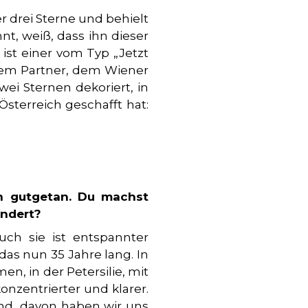
r drei Sterne und behielt
t, weiß, dass ihn dieser
 ist einer vom Typ „Jetzt
inem Partner, dem Wiener
wei Sternen dekoriert, in
sterreich geschafft hat:
h gutgetan. Du machst
ändert?
uch sie ist entspannter
as nun 35 Jahre lang. In
n, in der Petersilie, mit
konzentrierter und klarer.
und, davon haben wir uns