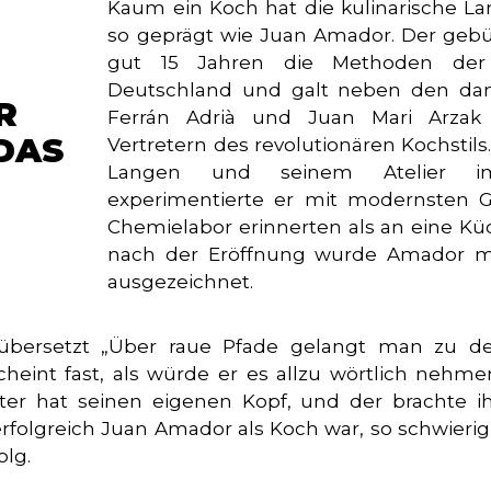
Kaum ein Koch hat die kulinarische La
so geprägt wie Juan Amador. Der gebü
gut 15 Jahren die Methoden der
Deutschland und galt neben den da
R
Ferrán Adrià und Juan Mari Arzak
DAS
Vertretern des revolutionären Kochstils
Langen und seinem Atelier im
experimentierte er mit modernsten G
Chemielabor erinnerten als an eine Küc
nach der Eröffnung wurde Amador mit
ausgezeichnet.
 übersetzt „Über raue Pfade gelangt man zu de
eint fast, als würde er es allzu wörtlich nehme
iter hat seinen eigenen Kopf, und der brachte 
erfolgreich Juan Amador als Koch war, so schwierig
olg.