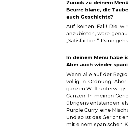
Zurück zu deinem Menü:
Beurre blanc, die Taube
auch Geschichte?
Auf keinen Fall! Die w
MUST READ
anzubieten, wäre genau 
„Satisfaction“. Dann geh
WHAT WE DO
In deinem Menü habe ic
UNSERE PARTNER
Aber auch wieder spani
Wenn alle auf der Regio
MAGAZINE
völlig in Ordnung. Abe
ganzen Welt unterwegs. W
EVENTS
Ganzen! In meinen Gerich
übrigens entstanden, als
Purple Curry, eine Misc
und so ist das Gericht 
mit einem spanischen K