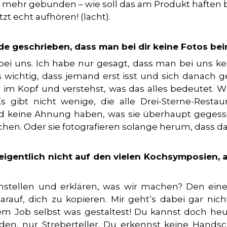
cht mehr gebunden – wie soll das am Produkt hafte
tzt echt aufhören! (lacht).
de geschrieben, dass man bei dir keine Fotos be
 bei uns. Ich habe nur gesagt, dass man bei uns 
es wichtig, dass jemand erst isst und sich danach 
 im Kopf und verstehst, was das alles bedeutet. Wi
s gibt nicht wenige, die alle Drei-Sterne-Restau
 keine Ahnung haben, was sie überhaupt geges
uchen. Oder sie fotografieren solange herum, dass da
igentlich nicht auf den vielen Kochsymposien,
nstellen und erklären, was wir machen? Den einen
arauf, dich zu kopieren. Mir geht’s dabei gar nic
m Job selbst was gestaltest! Du kannst doch heu
en, nur Streberteller. Du erkennst keine Handschri