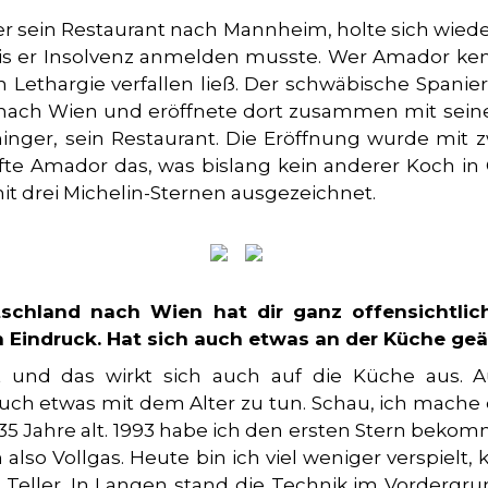
er sein Restaurant nach Mannheim, holte sich wiede
 bis er Insolvenz anmelden musste. Wer Amador kenn
 Lethargie verfallen ließ. Der schwäbische Spanier
er nach Wien und eröffnete dort zusammen mit se
inger, sein Restaurant. Die Eröffnung wurde mit z
te Amador das, was bislang kein anderer Koch in Ö
it drei Michelin-Sternen ausgezeichnet.
schland nach Wien hat dir ganz offensichtlic
 Eindruck. Hat sich auch etwas an der Küche ge
t und das wirkt sich auch auf die Küche aus. A
uch etwas mit dem Alter zu tun. Schau, ich mache d
35 Jahre alt. 1993 habe ich den ersten Stern bekomme
 also Vollgas. Heute bin ich viel weniger verspielt, 
Teller. In Langen stand die Technik im Vordergr