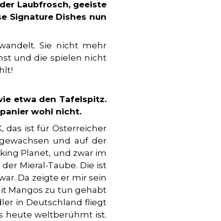
der Laubfrosch, geeiste
ese Signature Dishes nun
wandelt. Sie nicht mehr
st und die spielen nicht
lt!
ory & Advertising GmbH
ie etwa den Tafelspitz.
panier wohl nicht.
das ist für Österreicher
ufgewachsen und auf der
m
cking Planet, und zwar im
der Mieral-Taube. Die ist
ar. Da zeigte er mir sein
DEN
mit Mangos zu tun gehabt
er in Deutschland fliegt
 heute weltberühmt ist.
ABONNIEREN