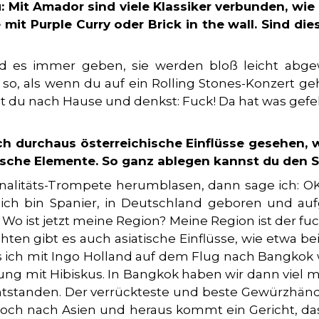
 Mit Amador sind viele Klassiker verbunden, wie 
 mit Purple Curry oder Brick in the wall. Sind di
ird es immer geben, sie werden bloß leicht abge
so, als wenn du auf ein Rolling Stones-Konzert geh
KONTAKT
st du nach Hause und denkst: Fuck! Da hat was gefeh
THE FRANKFURTER Advis
Max-Planck-Straße 18
h durchaus österreichische Einflüsse gesehen, w
61184 Karben
sche Elemente. So ganz ablegen kannst du den S
nalitäts-Trompete herumblasen, dann sage ich: OK, 
Tel.: 069 244333071
r ich bin Spanier, in Deutschland geboren und a
info@the-frankfurter.co
o ist jetzt meine Region? Meine Region ist der fu
ten gibt es auch asiatische Einflüsse, wie etwa bei 
 ich mit Ingo Holland auf dem Flug nach Bangkok w
PARTNER WER
hung mit Hibiskus. In Bangkok haben wir dann viel 
entstanden. Der verrückteste und beste Gewürzhändl
och nach Asien und heraus kommt ein Gericht, das
NEWSLETTER 