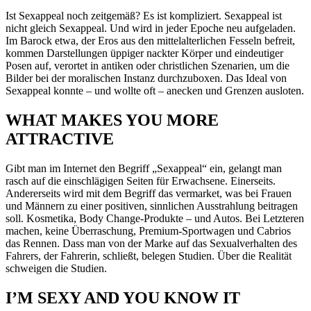
Ist Sexappeal noch zeitgemäß? Es ist kompliziert. Sexappeal ist
nicht gleich Sexappeal. Und wird in jeder Epoche neu aufgeladen.
Im Barock etwa, der Eros aus den mittelalterlichen Fesseln befreit,
kommen Darstellungen üppiger nackter Körper und eindeutiger
Posen auf, verortet in antiken oder christlichen Szenarien, um die
Bilder bei der moralischen Instanz durchzuboxen. Das Ideal von
Sexappeal konnte – und wollte oft – anecken und Grenzen ausloten.
WHAT MAKES YOU MORE
ATTRACTIVE
Gibt man im Internet den Begriff „Sexappeal“ ein, gelangt man
rasch auf die einschlägigen Seiten für Erwachsene. Einerseits.
Andererseits wird mit dem Begriff das vermarket, was bei Frauen
und Männern zu einer positiven, sinnlichen Ausstrahlung beitragen
soll. Kosmetika, Body Change-Produkte – und Autos. Bei Letzteren
machen, keine Überraschung, Premium-Sportwagen und Cabrios
das Rennen. Dass man von der Marke auf das Sexualverhalten des
Fahrers, der Fahrerin, schließt, belegen Studien. Über die Realität
schweigen die Studien.
I’M SEXY AND YOU KNOW IT