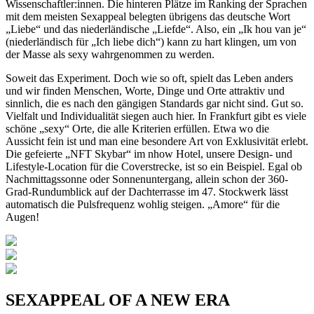
Wissenschaftler:innen. Die hinteren Plätze im Ranking der Sprachen
mit dem meisten Sexappeal belegten übrigens das deutsche Wort
„Liebe“ und das niederländische „Liefde“. Also, ein „Ik hou van je“
(niederländisch für „Ich liebe dich“) kann zu hart klingen, um von
der Masse als sexy wahrgenommen zu werden.
Soweit das Experiment. Doch wie so oft, spielt das Leben anders
und wir finden Menschen, Worte, Dinge und Orte attraktiv und
sinnlich, die es nach den gängigen Standards gar nicht sind. Gut so.
Vielfalt und Individualität siegen auch hier. In Frankfurt gibt es viele
schöne „sexy“ Orte, die alle Kriterien erfüllen. Etwa wo die
Aussicht fein ist und man eine besondere Art von Exklusivität erlebt.
Die gefeierte „NFT Skybar“ im nhow Hotel, unsere Design- und
Lifestyle-Location für die Coverstrecke, ist so ein Beispiel. Egal ob
Nachmittagssonne oder Sonnenuntergang, allein schon der 360-
Grad-Rundumblick auf der Dachterrasse im 47. Stockwerk lässt
automatisch die Pulsfrequenz wohlig steigen. „Amore“ für die
Augen!
SEXAPPEAL OF A NEW ERA