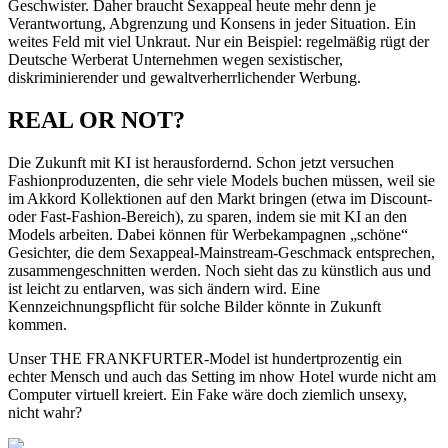
Geschwister. Daher braucht Sexappeal heute mehr denn je
Verantwortung, Abgrenzung und Konsens in jeder Situation. Ein
weites Feld mit viel Unkraut. Nur ein Beispiel: regelmäßig rügt der
Deutsche Werberat Unternehmen wegen sexistischer,
diskriminierender und gewaltverherrlichender Werbung.
REAL OR NOT?
Die Zukunft mit KI ist herausfordernd. Schon jetzt versuchen
Fashionproduzenten, die sehr viele Models buchen müssen, weil sie
im Akkord Kollektionen auf den Markt bringen (etwa im Discount-
oder Fast-Fashion-Bereich), zu sparen, indem sie mit KI an den
Models arbeiten. Dabei können für Werbekampagnen „schöne“
Gesichter, die dem Sexappeal-Mainstream-Geschmack entsprechen,
zusammengeschnitten werden. Noch sieht das zu künstlich aus und
ist leicht zu entlarven, was sich ändern wird. Eine
Kennzeichnungspflicht für solche Bilder könnte in Zukunft
kommen.
Unser THE FRANKFURTER-Model ist hundertprozentig ein
echter Mensch und auch das Setting im nhow Hotel wurde nicht am
Computer virtuell kreiert. Ein Fake wäre doch ziemlich unsexy,
nicht wahr?