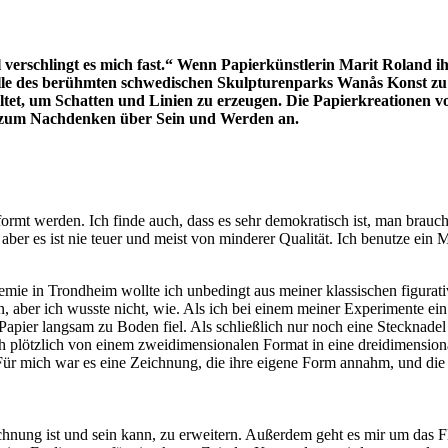
 verschlingt es mich fast.“ Wenn Papierkünstlerin Marit Roland ih
sthalle des berühmten schwedischen Skulpturenparks Wanås Konst
ltet, um Schatten und Linien zu erzeugen. Die Papierkreationen v
t zum Nachdenken über Sein und Werden an.
geformt werden. Ich finde auch, dass es sehr demokratisch ist, man brauch
, aber es ist nie teuer und meist von minderer Qualität. Ich benutze ein
emie in Trondheim wollte ich unbedingt aus mei­ner klassischen figurat
 aber ich wusste nicht, wie. Als ich bei einem meiner Experimen­te ein 
Papier langsam zu Boden fiel. Als schließlich nur noch eine Stecknadel d
ch plötzlich von einem zweidimensionalen Format in ei­ne dreidimension
Für mich war es eine Zeichnung, die ihre eigene Form annahm, und die 
ichnung ist und sein kann, zu erweitern. Außer­dem geht es mir um das 