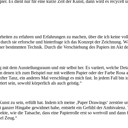
ier. Es dient nur für eine kurze Zeit der Kunst, dann wird es recy­cel
hrheiten zu erfahren und Erfahrungen zu ma­chen, über die ich keine vo
durch sie erforsche und hinterfrage ich das Konzept der Zeichnung. Währe
er bestimmten Technik. Durch die Verschiebung des Papiers im Akt des 
og mit dem Ausstellungsraum und mir selbst her. Es variiert, welche Deta
, in denen ich zum Beispiel nur mit weißem Papier oder der Farbe Rosa a
er Tanz, ein anderes Mal verschlingt es mich fast. In jedem Fall bin i
rt sein, sowohl körperlich als auch geistig.“
nst zu sein, erfüllt hat. Indem ich meine ‚Pa­per Drawings‘ zerstöre un
ganzer Hingabe gewidmet habe, entsteht ein Gefühl der Ambiva­lenz. W
spekte, wie die Tatsache, dass eine Pa­pierrolle erst so wertvoll und dan
iel Zeug.“