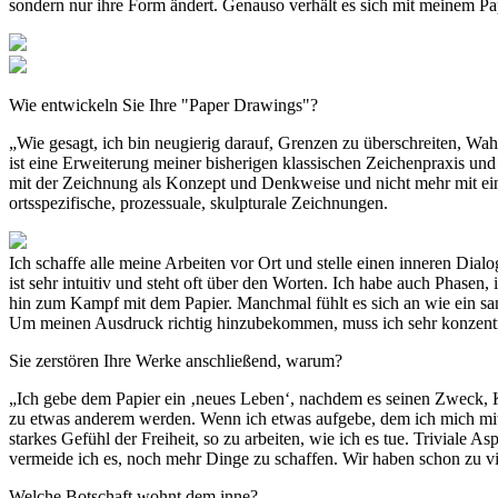
sondern nur ihre Form ändert. Genauso verhält es sich mit meinem Pap
Wie entwickeln Sie Ihre "Paper Drawings"?
„Wie gesagt, ich bin neugierig darauf, Grenzen zu über­schreiten, Wa
ist eine Erweiterung meiner bisherigen klassischen Zeichenpraxis und 
mit der Zeichnung als Konzept und Denk­weise und nicht mehr mit ein
ortsspezifische, prozessuale, skulpturale Zeichnungen.
Ich schaffe alle meine Arbeiten vor Ort und stelle einen in­neren Dial
ist sehr intuitiv und steht oft über den Worten. Ich habe auch Phasen
hin zum Kampf mit dem Papier. Manchmal fühlt es sich an wie ein sanft
Um meinen Aus­druck richtig hinzubekommen, muss ich sehr konzentrie
Sie zerstören Ihre Werke anschließend, warum?
„Ich gebe dem Papier ein ‚neues Leben‘, nachdem es sei­nen Zweck, Ku
zu etwas anderem werden. Wenn ich etwas aufgebe, dem ich mich mit 
starkes Gefühl der Freiheit, so zu arbeiten, wie ich es tue. Triviale A
vermeide ich es, noch mehr Dinge zu schaffen. Wir haben schon zu v
Welche Botschaft wohnt dem inne?