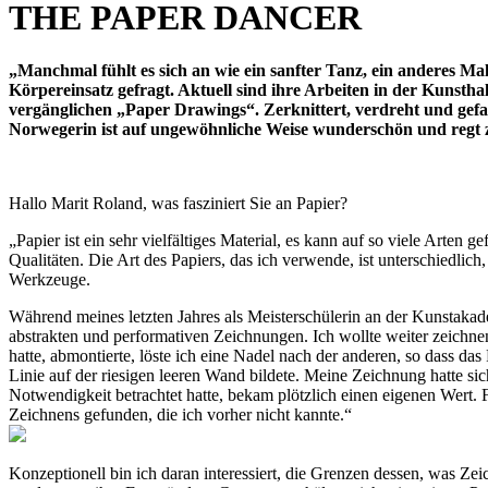
THE PAPER DANCER
„Manchmal fühlt es sich an wie ein sanfter Tanz, ein anderes Mal
Körpereinsatz gefragt. Aktuell sind ihre Arbeiten in der Kun
vergänglichen „Paper Drawings“. Zerknittert, verdreht und gefa
Norwegerin ist auf ungewöhnliche Weise wunderschön und reg
Hallo Marit Roland, was fasziniert Sie an Papier?
„Papier ist ein sehr vielfältiges Material, es kann auf so viele Arten 
Qualitäten. Die Art des Papiers, das ich verwende, ist unterschiedlich
Werkzeuge.
Während meines letzten Jahres als Meisterschülerin an der Kunstakad
abstrakten und performativen Zeichnungen. Ich wollte weiter zeichnen,
hatte, abmontierte, löste ich eine Nadel nach der anderen, so dass das 
Linie auf der riesigen leeren Wand bildete. Meine Zeichnung hatte si
Notwendigkeit betrachtet hatte, bekam plötzlich einen eigenen Wert. 
Zeichnens gefunden, die ich vorher nicht kannte.“
Konzeptionell bin ich daran interessiert, die Grenzen des­sen, was Ze