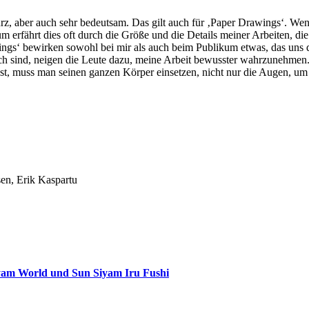
rz, aber auch sehr bedeutsam. Das gilt auch für ‚Paper Drawings‘. Wenn
um erfährt dies oft durch die Größe und die Details meiner Arbeiten, di
gs‘ bewirken sowohl bei mir als auch beim Publikum etwas, das uns daz
h sind, neigen die Leute dazu, meine Arbeit bewusster wahrzu­nehme
t, muss man seinen gan­zen Körper einsetzen, nicht nur die Augen, um
sen, Erik Kaspartu
iyam World und Sun Siyam Iru Fushi