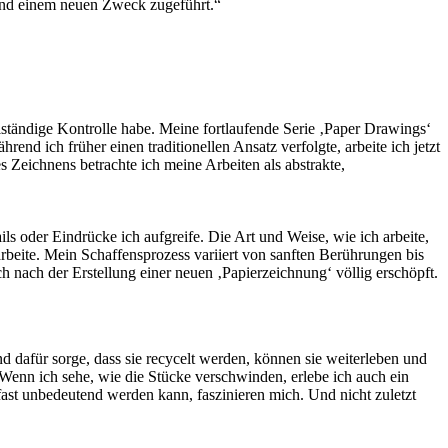
t und einem neuen Zweck zugeführt.“
llständige Kontrolle habe. Meine fortlaufende Serie ‚Paper Drawings‘
nd ich früher einen traditionellen Ansatz verfolgte, arbeite ich jetzt
Zeichnens be­trachte ich meine Arbeiten als abstrakte,
ils oder Eindrücke ich aufgreife. Die Art und Weise, wie ich arbeite,
rbeite. Mein Schaffensprozess variiert von sanften Berüh­rungen bis
ch nach der Erstellung einer neuen ‚Papierzeichnung‘ völlig erschöpft.
d dafür sorge, dass sie recycelt werden, können sie weiterleben und
enn ich sehe, wie die Stücke verschwinden, erlebe ich auch ein
n fast unbedeutend wer­den kann, faszinieren mich. Und nicht zuletzt