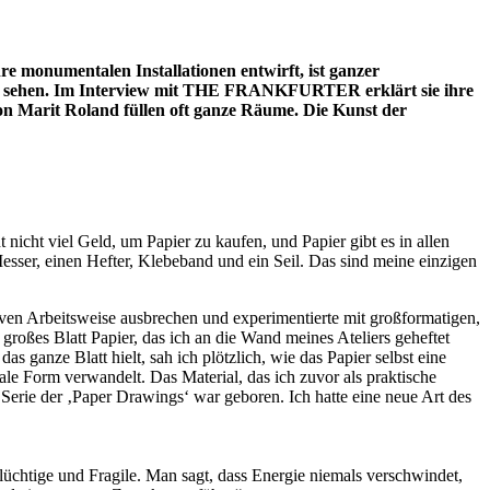
re monumentalen Installationen entwirft, ist ganzer
 zu sehen. Im Interview mit THE FRANKFURTER erklärt sie ihre
on Marit Roland füllen oft ganze Räume. Die Kunst der
t nicht viel Geld, um Papier zu kaufen, und Papier gibt es in allen
 Messer, einen Hefter, Klebeband und ein Seil. Das sind meine einzigen
iven Arbeitsweise ausbrechen und experimentierte mit großformatigen,
großes Blatt Papier, das ich an die Wand meines Ate­liers geheftet
as ganze Blatt hielt, sah ich plötzlich, wie das Papier selbst eine
ale Form verwandelt. Das Material, das ich zuvor als praktische
Serie der ‚Paper Drawings‘ war geboren. Ich hatte eine neue Art des
Flüchtige und Fragile. Man sagt, dass Energie niemals verschwindet,