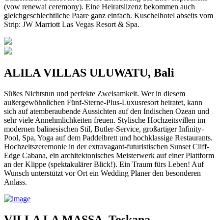
(vow renewal ceremony). Eine Heiratslizenz bekommen auch
gleichgeschlechtliche Paare ganz einfach. Kuschelhotel abseits vom
Strip: JW Marriott Las Vegas Resort & Spa.
ALILA VILLAS ULUWATU, Bali
Süßes Nichtstun und perfekte Zweisamkeit. Wer in diesem
außergewöhnlichen Fünf-Sterne-Plus-Luxusresort heiratet, kann
sich auf atemberaubende Aussichten auf den Indischen Ozean und
sehr viele Annehmlichkeiten freuen. Stylische Hochzeitsvillen im
modernen balinesischen Stil, Butler-Service, großartiger Infinity-
Pool, Spa, Yoga auf dem Paddelbrett und hochklassige Restaurants.
Hochzeitszeremonie in der extravagant-futuristischen Sunset Cliff-
Edge Cabana, ein architektonisches Meisterwerk auf einer Plattform
an der Klippe (spektakulärer Blick!). Ein Traum fürs Leben! Auf
Wunsch unterstützt vor Ort ein Wedding Planer den besonderen
Anlass.
VILLA LA MASSA, Toskana