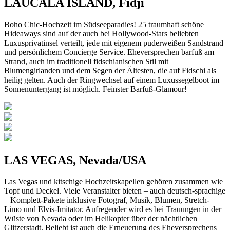
LAUCALA ISLAND, Fidji
Boho Chic-Hochzeit im Südseeparadies! 25 traumhaft schöne
Hideaways sind auf der auch bei Hollywood-Stars beliebten
Luxusprivatinsel verteilt, jede mit eigenem puderweißen Sandstrand
und persönlichem Concierge Service. Eheversprechen barfuß am
Strand, auch im traditionell fidschianischen Stil mit
Blumengirlanden und dem Segen der Ältesten, die auf Fidschi als
heilig gelten. Auch der Ringwechsel auf einem Luxussegelboot im
Sonnenuntergang ist möglich. Feinster Barfuß-Glamour!
LAS VEGAS, Nevada/USA
Las Vegas und kitschige Hochzeitskapellen gehören zusammen wie
Topf und Deckel. Viele Veranstalter bieten – auch deutsch-sprachige
– Komplett-Pakete inklusive Fotograf, Musik, Blumen, Stretch-
Limo und Elvis-Imitator. Aufregender wird es bei Trauungen in der
Wüste von Nevada oder im Helikopter über der nächtlichen
Glitzerstadt. Beliebt ist auch die Erneuerung des Eheversprechens