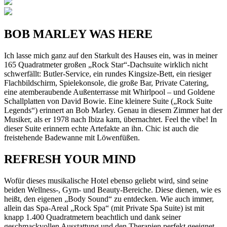
BOB MARLEY WAS HERE
Ich lasse mich ganz auf den Starkult des Hauses ein, was in meiner
165 Quadratmeter großen „Rock Star“-Dachsuite wirklich nicht
schwerfällt: Butler-Service, ein rundes Kingsize-Bett, ein riesiger
Flachbildschirm, Spielekonsole, die große Bar, Private Catering,
eine atemberaubende Außenterrasse mit Whirlpool – und Goldene
Schallplatten von David Bowie. Eine kleinere Suite („Rock Suite
Legends“) erinnert an Bob Marley. Genau in diesem Zimmer hat der
Musiker, als er 1978 nach Ibiza kam, übernachtet. Feel the vibe! In
dieser Suite erinnern echte Artefakte an ihn. Chic ist auch die
freistehende Badewanne mit Löwenfüßen.
REFRESH YOUR MIND
Wofür dieses musikalische Hotel ebenso geliebt wird, sind seine
beiden Wellness-, Gym- und Beauty-Bereiche. Diese dienen, wie es
heißt, den eigenen „Body Sound“ zu entdecken. Wie auch immer,
allein das Spa-Areal „Rock Spa“ (mit Private Spa Suite) ist mit
knapp 1.400 Quadratmetern beachtlich und dank seiner
geschmackvollen Ausstattung und den Therapien perfekt geeignet,