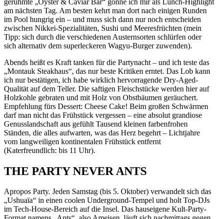
gerühmte „Oyster & Caviar Bar“ gönne ich mir als Lunch-Highlight
am nächsten Tag. Am besten kehrt man dort nach einigen Runden
im Pool hungrig ein – und muss sich dann nur noch entscheiden
zwischen Nikkei-Spezialitäten, Sushi und Meeresfrüchten (mein
Tipp: sich durch die verschiedenen Austernsorten schlürfen oder
sich alternativ dem superleckeren Wagyu-Burger zuwenden).
Abends heißt es Kraft tanken für die Partynacht – und ich teste das
„Montauk Steakhaus“, das nur beste Kritiken erntet. Das Lob kann
ich nur bestätigen, ich habe wirklich hervorragende Dry-Aged-
Qualität auf dem Teller. Die saftigen Fleischstücke werden hier auf
Holzkohle gebraten und mit Holz von Obstbäumen geräuchert.
Empfehlung fürs Dessert: Cheese Cake! Beim großen Schwärmen
darf man nicht das Frühstück vergessen – eine absolut grandiose
Genusslandschaft aus gefühlt Tausend kleinen farbenfrohen
Ständen, die alles aufwarten, was das Herz begehrt – Lichtjahre
vom langweiligen kontinentalen Frühstück entfernt
(Katerfreundlich: bis 11 Uhr).
THE PARTY NEVER ANTS
Apropos Party. Jeden Samstag (bis 5. Oktober) verwandelt sich das
„Ushuaïa“ in einen coolen Underground-Tempel und holt Top-DJs
im Tech-House-Bereich auf die Insel. Das hauseigene Kult-Party-
Format namens „Ants“, also Ameisen, läuft sich nachmittags gegen