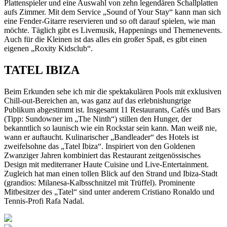
Plattenspieler und eine Auswahl von zehn legendären Schallplatten
aufs Zimmer. Mit dem Service „Sound of Your Stay“ kann man sich
eine Fender-Gitarre reservieren und so oft darauf spielen, wie man
möchte. Täglich gibt es Livemusik, Happenings und Themenevents.
Auch für die Kleinen ist das alles ein großer Spaß, es gibt einen
eigenen „Roxity Kidsclub“.
TATEL IBIZA
Beim Erkunden sehe ich mir die spektakulären Pools mit exklusiven
Chill-out-Bereichen an, was ganz auf das erlebnishungrige
Publikum abgestimmt ist. Insgesamt 11 Restaurants, Cafés und Bars
(Tipp: Sundowner im „The Ninth“) stillen den Hunger, der
bekanntlich so launisch wie ein Rockstar sein kann. Man weiß nie,
wann er auftaucht. Kulinarischer „Bandleader“ des Hotels ist
zweifelsohne das „Tatel Ibiza“. Inspiriert von den Goldenen
Zwanziger Jahren kombiniert das Restaurant zeitgenössisches
Design mit mediterraner Haute Cuisine und Live-Entertainment.
Zugleich hat man einen tollen Blick auf den Strand und Ibiza-Stadt
(grandios: Milanesa-Kalbsschnitzel mit Trüffel). Prominente
Mitbesitzer des „Tatel“ sind unter anderem Cristiano Ronaldo und
Tennis-Profi Rafa Nadal.