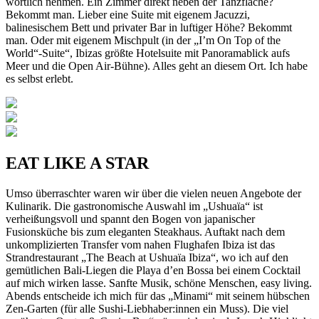
wörtlich nehmen. Ein Zimmer direkt neben der Tanzfläche?
Bekommt man. Lieber eine Suite mit eigenem Jacuzzi,
balinesischem Bett und privater Bar in luftiger Höhe? Bekommt
man. Oder mit eigenem Mischpult (in der „I’m On Top of the
World“-Suite“, Ibizas größte Hotelsuite mit Panoramablick aufs
Meer und die Open Air-Bühne). Alles geht an diesem Ort. Ich habe
es selbst erlebt.
EAT LIKE A STAR
Umso überraschter waren wir über die vielen neuen Angebote der
Kulinarik. Die gastronomische Auswahl im „Ushuaïa“ ist
verheißungsvoll und spannt den Bogen von japanischer
Fusionsküche bis zum eleganten Steakhaus. Auftakt nach dem
unkomplizierten Transfer vom nahen Flughafen Ibiza ist das
Strandrestaurant „The Beach at Ushuaïa Ibiza“, wo ich auf den
gemütlichen Bali-Liegen die Playa d’en Bossa bei einem Cocktail
auf mich wirken lasse. Sanfte Musik, schöne Menschen, easy living.
Abends entscheide ich mich für das „Minami“ mit seinem hübschen
Zen-Garten (für alle Sushi-Liebhaber:innen ein Muss). Die viel