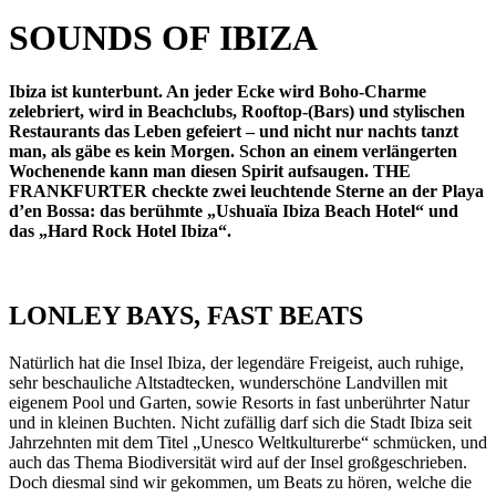
SOUNDS OF IBIZA
Ibiza ist kunterbunt. An jeder Ecke wird Boho-Charme
zelebriert, wird in Beachclubs, Rooftop-(Bars) und stylischen
Restaurants das Leben gefeiert – und nicht nur nachts tanzt
man, als gäbe es kein Morgen. Schon an einem verlängerten
Wochenende kann man diesen Spirit aufsaugen. THE
FRANKFURTER checkte zwei leuchtende Sterne an der Playa
d’en Bossa: das berühmte „Ushuaïa Ibiza Beach Hotel“ und
das „Hard Rock Hotel Ibiza“.
LONLEY BAYS, FAST BEATS
Natürlich hat die Insel Ibiza, der legendäre Freigeist, auch ruhige,
sehr beschauliche Altstadtecken, wunderschöne Landvillen mit
eigenem Pool und Garten, sowie Resorts in fast unberührter Natur
und in kleinen Buchten. Nicht zufällig darf sich die Stadt Ibiza seit
Jahrzehnten mit dem Titel „Unesco Weltkulturerbe“ schmücken, und
auch das Thema Biodiversität wird auf der Insel großgeschrieben.
Doch diesmal sind wir gekommen, um Beats zu hören, welche die