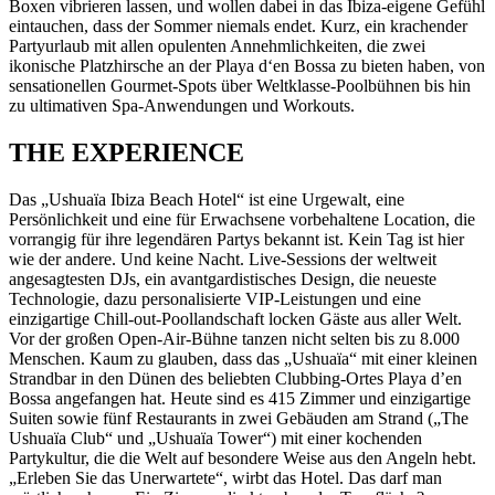
Boxen vibrieren lassen, und wollen dabei in das Ibiza-eigene Gefühl
eintauchen, dass der Sommer niemals endet. Kurz, ein krachender
Partyurlaub mit allen opulenten Annehmlichkeiten, die zwei
ikonische Platzhirsche an der Playa d‘en Bossa zu bieten haben, von
sensationellen Gourmet-Spots über Weltklasse-Poolbühnen bis hin
zu ultimativen Spa-Anwendungen und Workouts.
THE EXPERIENCE
Das „Ushuaïa Ibiza Beach Hotel“ ist eine Urgewalt, eine
Persönlichkeit und eine für Erwachsene vorbehaltene Location, die
vorrangig für ihre legendären Partys bekannt ist. Kein Tag ist hier
wie der andere. Und keine Nacht. Live-Sessions der weltweit
angesagtesten DJs, ein avantgardistisches Design, die neueste
Technologie, dazu personalisierte VIP-Leistungen und eine
einzigartige Chill-out-Poollandschaft locken Gäste aus aller Welt.
Vor der großen Open-Air-Bühne tanzen nicht selten bis zu 8.000
Menschen. Kaum zu glauben, dass das „Ushuaïa“ mit einer kleinen
Strandbar in den Dünen des beliebten Clubbing-Ortes Playa d’en
Bossa angefangen hat. Heute sind es 415 Zimmer und einzigartige
Suiten sowie fünf Restaurants in zwei Gebäuden am Strand („The
Ushuaïa Club“ und „Ushuaïa Tower“) mit einer kochenden
Partykultur, die die Welt auf besondere Weise aus den Angeln hebt.
„Erleben Sie das Unerwartete“, wirbt das Hotel. Das darf man