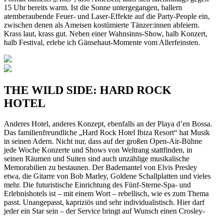
15 Uhr bereits warm. Ist die Sonne untergegangen, ballern
atemberaubende Feuer- und Laser-Effekte auf die Party-People ein,
zwischen denen als Ameisen kostümierte Tänzer:innen abfeiern.
Krass laut, krass gut. Neben einer Wahnsinns-Show, halb Konzert,
halb Festival, erlebe ich Gänsehaut-Momente vom Allerfeinsten.
THE WILD SIDE: HARD ROCK
HOTEL
Anderes Hotel, anderes Konzept, ebenfalls an der Playa d’en Bossa.
Das familienfreundliche „Hard Rock Hotel Ibiza Resort“ hat Musik
in seinen Adern. Nicht nur, dass auf der großen Open-Air-Bühne
jede Woche Konzerte und Shows von Weltrang stattfinden, in
seinen Räumen und Suiten sind auch unzählige musikalische
Memorabilien zu bestaunen. Der Bademantel von Elvis Presley
etwa, die Gitarre von Bob Marley, Goldene Schallplatten und vieles
mehr. Die futuristische Einrichtung des Fünf-Sterne-Spa- und
Erlebnishotels ist – mit einem Wort – rebellisch, wie es zum Thema
passt. Unangepasst, kapriziös und sehr individualistisch. Hier darf
jeder ein Star sein – der Service bringt auf Wunsch einen Crosley-