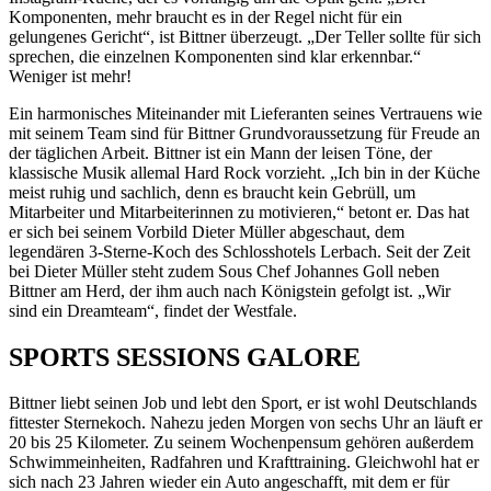
Komponenten, mehr braucht es in der Regel nicht für ein
gelungenes Gericht“, ist Bittner überzeugt. „Der Teller sollte für sich
sprechen, die einzelnen Komponenten sind klar erkennbar.“
Weniger ist mehr!
Ein harmonisches Miteinander mit Lieferanten seines Vertrauens wie
mit seinem Team sind für Bittner Grundvoraussetzung für Freude an
der täglichen Arbeit. Bittner ist ein Mann der leisen Töne, der
klassische Musik allemal Hard Rock vorzieht. „Ich bin in der Küche
meist ruhig und sachlich, denn es braucht kein Gebrüll, um
Mitarbeiter und Mitarbeiterinnen zu motivieren,“ betont er. Das hat
er sich bei seinem Vorbild Dieter Müller abgeschaut, dem
legendären 3-Sterne-Koch des Schlosshotels Lerbach. Seit der Zeit
bei Dieter Müller steht zudem Sous Chef Johannes Goll neben
Bittner am Herd, der ihm auch nach Königstein gefolgt ist. „Wir
sind ein Dreamteam“, findet der Westfale.
SPORTS SESSIONS GALORE
Bittner liebt seinen Job und lebt den Sport, er ist wohl Deutschlands
fittester Sternekoch. Nahezu jeden Morgen von sechs Uhr an läuft er
20 bis 25 Kilometer. Zu seinem Wochenpensum gehören außerdem
Schwimmeinheiten, Radfahren und Krafttraining. Gleichwohl hat er
sich nach 23 Jahren wieder ein Auto angeschafft, mit dem er für