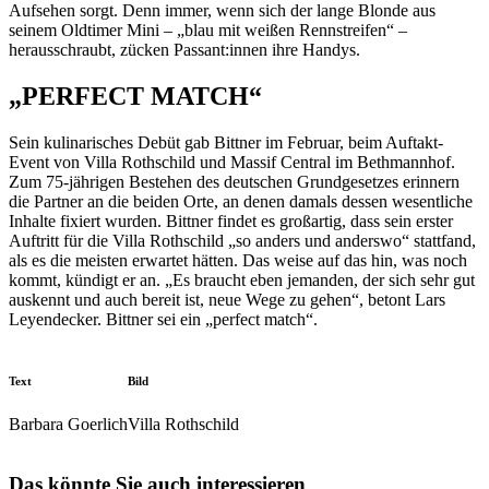
Aufsehen sorgt. Denn immer, wenn sich der lange Blonde aus
seinem Oldtimer Mini – „blau mit weißen Rennstreifen“ –
herausschraubt, zücken Passant:innen ihre Handys.
„PERFECT MATCH“
Sein kulinarisches Debüt gab Bittner im Februar, beim Auftakt-
Event von Villa Rothschild und Massif Central im Bethmannhof.
Zum 75-jährigen Bestehen des deutschen Grundgesetzes erinnern
die Partner an die beiden Orte, an denen damals dessen wesentliche
Inhalte fixiert wurden. Bittner findet es großartig, dass sein erster
Auftritt für die Villa Rothschild „so anders und anderswo“ stattfand,
als es die meisten erwartet hätten. Das weise auf das hin, was noch
kommt, kündigt er an. „Es braucht eben jemanden, der sich sehr gut
auskennt und auch bereit ist, neue Wege zu gehen“, betont Lars
Leyendecker. Bittner sei ein „perfect match“.
Text
Bild
Barbara Goerlich
Villa Rothschild
Das könnte Sie auch interessieren