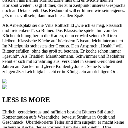
bisschen aus meiner Komfortzone raus und entwickle meinen
Horizont weiter“, sagt Bittner, der zum Zeitpunkt unseres Gesprächs
noch an Details feilt. Das Restaurant will er führen wie sein eigenes:
„Es muss voll sein, dann macht es allen Spaß.“
Als Arbeitsplatz sei die Villa Rothschild „wie ich es mag, klassisch
und freidenkend“, so Bittner. Das Klassische spiele ihm von der
Küchenrichtung her in die Karten, denn er wird seinem Stil treu
bleiben: Klassische Küche auf höchstem Niveau, leicht interpretiert.
Im Mittelpunkt steht stets der Genuss. Den Anspruch „Health“ will
Bittner erfüllen, ohne das groß zu betonen. Er koche schon immer
„gesund“. Als Triathlet, Marathonmann, Schwimmer und Radfahrer
kennt er sich mit Ernährung aus, verzichtet in seinen Gerichten seit
Jahren auf Zucker und „leere Kohlenhydrate“. Seine Küche
zeitgemäßer Leichtigkeit sieht er in Königstein am richtigen Ort.
LESS IS MORE
Ehrlich, geradeheraus und raffiniert besticht Bittners Stil durch
Konzentration aufs Wesentliche, beweist Struktur in Optik und
Geschmack. Überdekorierte Teller sind ihm suspekt, er macht keine
Instagram-Küche, der es vorrangig um die Optik geht. „Drei