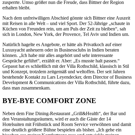
zusperrte. Umso größer nun die Freude, dass Bittner der Region
erhalten bleibt.
Nach dem unfreiwilligen Abschied gönnte sich Bittner eine Auszeit
mit Reisen in alle Welt – und viel Sport. Der 52-Jährige „schaute in
Küchen von Freunden rein, um am Puls der Zeit zu bleiben“, sah
sich in London, New York, der Provence, Tel Aviv und Indien um.
Natürlich hagelte es Angebote, er hätte als Privatkoch auf einer
Luxusyacht anheuern oder in Businessclubs in Indien beraten
können. „Ich habe mir alles angehört und sehr interessante
Gespräche geführt“, erzählt er. Aber: „Es musste halt passen.“
Gepasst hat es schließlich mit der Villa Rothschild, klassisch in Stil
und Konzept, trotzdem zeitgemäß und weltoffen. Der seit Jahren
bestehende Kontakt zu Lars Leyendecker, dem Director of Business
Development & Communications der Villa Rothschild, führte dazu,
dass man zusammenkam.
BYE-BYE COMFORT ZONE
Neben dem Fine Dining-Restaurant „Grill&Health“, der Bar und
den Veranstaltungsräumen, wird er auch die Gäste der 14
Hotelsuiten mit Frühstück und Room Service verwöhnen und damit
eine deutlich größere Bühne bespielen als bisher. „Ich gehe ein