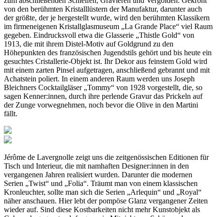
zum abschließenden Schleifen, Gravieren und Vergolden. Gekrönt
von den berühmten Kristalllüstern der Manufaktur, darunter auch
der größte, der je hergestellt wurde, wird den berühmten Klassikern
im firmeneigenen Kristallglasmuseum „La Grande Place“ viel Raum
gegeben. Eindrucksvoll etwa die Glasserie „Thistle Gold“ von
1913, die mit ihrem Distel-Motiv auf Goldgrund zu den
Höhepunkten des französischen Jugendstils gehört und bis heute ein
gesuchtes Cristallerie-Objekt ist. Ihr Dekor aus feinstem Gold wird
mit einem zarten Pinsel aufgetragen, anschließend gebrannt und mit
Achatstein poliert. In einem anderen Raum werden uns Joseph
Bleichners Cocktailgläser „Tommy“ von 1928 vorgestellt, die, so
sagen Kenner:innen, durch ihre perlende Gravur das Prickeln auf
der Zunge vorwegnehmen, noch bevor die Olive in den Martini
fällt.
Jérôme de Lavergnolle zeigt uns die zeitgenössischen Editionen für
Tisch und Interieur, die mit namhaften Designer:innen in den
vergangenen Jahren realisiert wurden. Darunter die modernen
Serien „Twist“ und „Folia“. Träumt man von einem klassischen
Kronleuchter, sollte man sich die Serien „Arlequin“ und „Royal“
näher anschauen. Hier lebt der pompöse Glanz vergangener Zeiten
wieder auf. Sind diese Kostbarkeiten nicht mehr Kunstobjekt als