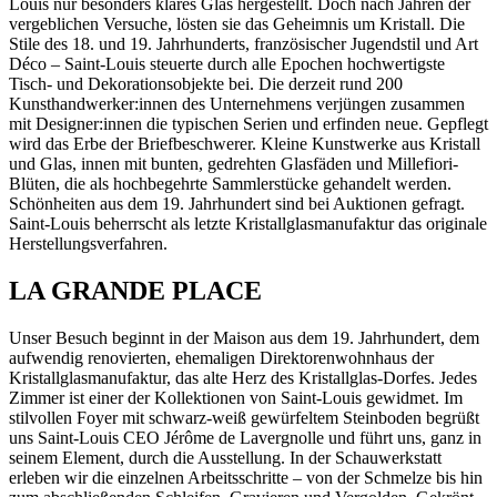
Louis nur besonders klares Glas hergestellt. Doch nach Jahren der
vergeblichen Versuche, lösten sie das Geheimnis um Kristall. Die
Stile des 18. und 19. Jahrhunderts, französischer Jugendstil und Art
Déco – Saint-Louis steuerte durch alle Epochen hochwertigste
Tisch- und Dekorationsobjekte bei. Die derzeit rund 200
Kunsthandwerker:innen des Unternehmens verjüngen zusammen
mit Designer:innen die typischen Serien und erfinden neue. Gepflegt
wird das Erbe der Briefbeschwerer. Kleine Kunstwerke aus Kristall
und Glas, innen mit bunten, gedrehten Glasfäden und Millefiori-
Blüten, die als hochbegehrte Sammlerstücke gehandelt werden.
Schönheiten aus dem 19. Jahrhundert sind bei Auktionen gefragt.
Saint-Louis beherrscht als letzte Kristallglasmanufaktur das originale
Herstellungsverfahren.
LA GRANDE PLACE
Unser Besuch beginnt in der Maison aus dem 19. Jahrhundert, dem
aufwendig renovierten, ehemaligen Direktorenwohnhaus der
Kristallglasmanufaktur, das alte Herz des Kristallglas-Dorfes. Jedes
Zimmer ist einer der Kollektionen von Saint-Louis gewidmet. Im
stilvollen Foyer mit schwarz-weiß gewürfeltem Steinboden begrüßt
uns Saint-Louis CEO Jérôme de Lavergnolle und führt uns, ganz in
seinem Element, durch die Ausstellung. In der Schauwerkstatt
erleben wir die einzelnen Arbeitsschritte – von der Schmelze bis hin