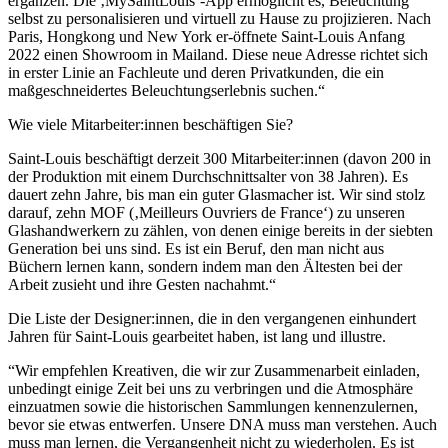
ergänzen. Die ‚MySaintLouis‘-App ermöglicht es, Beleuchtung
selbst zu personalisieren und virtuell zu Hause zu projizieren. Nach
Paris, Hongkong und New York er-öffnete Saint-Louis Anfang
2022 einen Showroom in Mailand. Diese neue Adresse richtet sich
in erster Linie an Fachleute und deren Privatkunden, die ein
maßgeschneidertes Beleuchtungserlebnis suchen.“
Wie viele Mitarbeiter:innen beschäftigen Sie?
Saint-Louis beschäftigt derzeit 300 Mitarbeiter:innen (davon 200 in
der Produktion mit einem Durchschnittsalter von 38 Jahren). Es
dauert zehn Jahre, bis man ein guter Glasmacher ist. Wir sind stolz
darauf, zehn MOF (‚Meilleurs Ouvriers de France‘) zu unseren
Glashandwerkern zu zählen, von denen einige bereits in der siebten
Generation bei uns sind. Es ist ein Beruf, den man nicht aus
Büchern lernen kann, sondern indem man den Ältesten bei der
Arbeit zusieht und ihre Gesten nachahmt.“
Die Liste der Designer:innen, die in den vergangenen einhundert
Jahren für Saint-Louis gearbeitet haben, ist lang und illustre.
“Wir empfehlen Kreativen, die wir zur Zusammenarbeit einladen,
unbedingt einige Zeit bei uns zu verbringen und die Atmosphäre
einzuatmen sowie die historischen Sammlungen kennenzulernen,
bevor sie etwas entwerfen. Unsere DNA muss man verstehen. Auch
muss man lernen, die Vergangenheit nicht zu wiederholen. Es ist