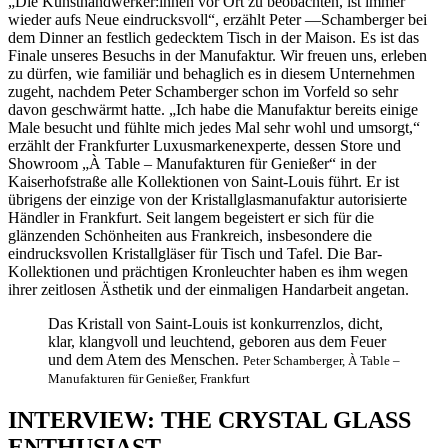
„Die Kunsthandwerker:innen vor Ort zu beobachten, ist immer
wieder aufs Neue eindrucksvoll“, erzählt Peter —Schamberger bei
dem Dinner an festlich gedecktem Tisch in der Maison. Es ist das
Finale unseres Besuchs in der Manufaktur. Wir freuen uns, erleben
zu dürfen, wie familiär und behaglich es in diesem Unternehmen
zugeht, nachdem Peter Schamberger schon im Vorfeld so sehr
davon geschwärmt hatte. „Ich habe die Manufaktur bereits einige
Male besucht und fühlte mich jedes Mal sehr wohl und umsorgt,“
erzählt der Frankfurter Luxusmarkenexperte, dessen Store und
Showroom „À Table – Manufakturen für Genießer“ in der
Kaiserhofstraße alle Kollektionen von Saint-Louis führt. Er ist
übrigens der einzige von der Kristallglasmanufaktur autorisierte
Händler in Frankfurt. Seit langem begeistert er sich für die
glänzenden Schönheiten aus Frankreich, insbesondere die
eindrucksvollen Kristallgläser für Tisch und Tafel. Die Bar-
Kollektionen und prächtigen Kronleuchter haben es ihm wegen
ihrer zeitlosen Ästhetik und der einmaligen Handarbeit angetan.
Das Kristall von Saint-Louis ist konkurrenzlos, dicht,
klar, klangvoll und leuchtend, geboren aus dem Feuer
und dem Atem des Menschen.
Peter Schamberger, À Table –
Manufakturen für Genießer, Frankfurt
INTERVIEW: THE CRYSTAL GLASS
ENTHUSIAST