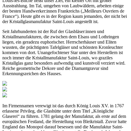
Louis-lès-Bitche heißt unser Ziel, ein kleiner Ort mit großer
Ausstrahlung. Im Tal, umgeben von Laubwäldern, arbeiten einige
der besten Handwerker:innen Frankreichs („Meilleurs Ouvriers de
France“). Heute gibt es in der Region kaum jemanden, der nicht bei
der Kristallglasmanufaktur Saint-Louis angestellt ist.
Seit Jahrhunderten ist der Ruf der Glasbläser:innen und
Kristallmanufakturen, die zwischen dem Elsass und Lothringen
liegen, ein geradezu euphorischer. Herrscherhäuser und Eliten
wussten, die prächtigsten Tafelgläser und schönsten Kronleuchter
kommen von dort. Unangefochtener Star unter den Herstellern ist
noch immer die Kristallmanufaktur Saint-Louis, wo graziles
Kristallglas ganz besonders aufwendig und kunstvoll verziert wird.
Reiche geometrische Dekore und die Diamantgravur sind
Erkennungszeichen des Hauses.
Im Firmennamen verewigt ist das durch König Louis XV. in 1767
erlassene Privileg, die Glashütte unter dem Titel „Königliche
Glaserei“ zu führen. 1781 gelang der Manufaktur, als erste auf dem
europäischen Festland, die Herstellung von Bleikristall. Zuvor hatte
England das Monopol darauf besessen und die Manufaktur Saint-