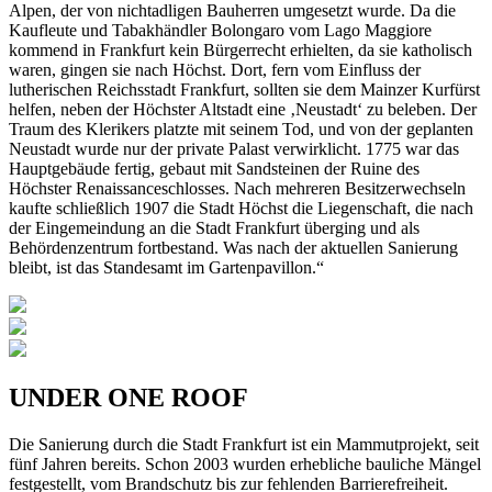
Alpen, der von nichtadligen Bauherren umgesetzt wurde. Da die
Kaufleute und Tabakhändler Bolongaro vom Lago Maggiore
kommend in Frankfurt kein Bürgerrecht erhielten, da sie katholisch
waren, gingen sie nach Höchst. Dort, fern vom Einfluss der
lutherischen Reichsstadt Frankfurt, sollten sie dem Mainzer Kurfürst
helfen, neben der Höchster Altstadt eine ‚Neustadt‘ zu beleben. Der
Traum des Klerikers platzte mit seinem Tod, und von der geplanten
Neustadt wurde nur der private Palast verwirklicht. 1775 war das
Hauptgebäude fertig, gebaut mit Sandsteinen der Ruine des
Höchster Renaissanceschlosses. Nach mehreren Besitzerwechseln
kaufte schließlich 1907 die Stadt Höchst die Liegenschaft, die nach
der Eingemeindung an die Stadt Frankfurt überging und als
Behördenzentrum fortbestand. Was nach der aktuellen Sanierung
bleibt, ist das Standesamt im Gartenpavillon.“
UNDER ONE ROOF
Die Sanierung durch die Stadt Frankfurt ist ein Mammutprojekt, seit
fünf Jahren bereits. Schon 2003 wurden erhebliche bauliche Mängel
festgestellt, vom Brandschutz bis zur fehlenden Barrierefreiheit.