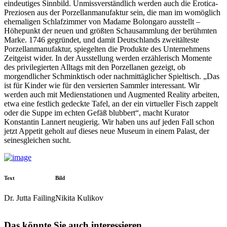
eindeutiges Sinnbild. Unmissverständlich werden auch die Erotica-
Preziosen aus der Porzellanmanufaktur sein, die man im womöglich
ehemaligen Schlafzimmer von Madame Bolongaro ausstellt –
Höhepunkt der neuen und größten Schausammlung der berühmten
Marke. 1746 gegründet, und damit Deutschlands zweitälteste
Porzellanmanufaktur, spiegelten die Produkte des Unternehmens
Zeitgeist wider. In der Ausstellung werden erzählerisch Momente
des privilegierten Alltags mit den Porzellanen gezeigt, ob
morgendlicher Schminktisch oder nachmittäglicher Spieltisch. „Das
ist für Kinder wie für den versierten Sammler interessant. Wir
werden auch mit Medienstationen und Augmented Reality arbeiten,
etwa eine festlich gedeckte Tafel, an der ein virtueller Fisch zappelt
oder die Suppe im echten Gefäß blubbert“, macht Kurator
Konstantin Lannert neugierig. Wir haben uns auf jeden Fall schon
jetzt Appetit geholt auf dieses neue Museum in einem Palast, der
seinesgleichen sucht.
Text
Bild
Dr. Jutta Failing
Nikita Kulikov
Das könnte Sie auch interessieren