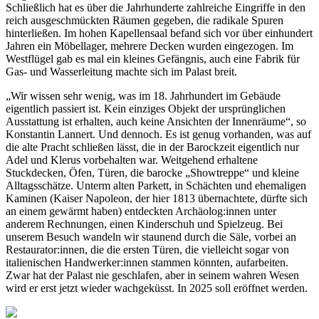
Schließlich hat es über die Jahrhunderte zahlreiche Eingriffe in den
reich ausgeschmückten Räumen gegeben, die radikale Spuren
hinterließen. Im hohen Kapellensaal befand sich vor über einhundert
Jahren ein Möbellager, mehrere Decken wurden eingezogen. Im
Westflügel gab es mal ein kleines Gefängnis, auch eine Fabrik für
Gas- und Wasserleitung machte sich im Palast breit.
„Wir wissen sehr wenig, was im 18. Jahrhundert im Gebäude
eigentlich passiert ist. Kein einziges Objekt der ursprünglichen
Ausstattung ist erhalten, auch keine Ansichten der Innenräume“, so
Konstantin Lannert. Und dennoch. Es ist genug vorhanden, was auf
die alte Pracht schließen lässt, die in der Barockzeit eigentlich nur
Adel und Klerus vorbehalten war. Weitgehend erhaltene
Stuckdecken, Öfen, Türen, die barocke „Showtreppe“ und kleine
Alltagsschätze. Unterm alten Parkett, in Schächten und ehemaligen
Kaminen (Kaiser Napoleon, der hier 1813 übernachtete, dürfte sich
an einem gewärmt haben) entdeckten Archäolog:innen unter
anderem Rechnungen, einen Kinderschuh und Spielzeug. Bei
unserem Besuch wandeln wir staunend durch die Säle, vorbei an
Restaurator:innen, die die ersten Türen, die vielleicht sogar von
italienischen Handwerker:innen stammen könnten, aufarbeiten.
Zwar hat der Palast nie geschlafen, aber in seinem wahren Wesen
wird er erst jetzt wieder wachgeküsst. In 2025 soll eröffnet werden.