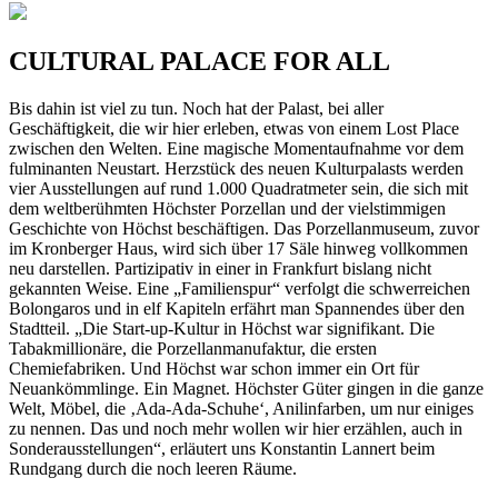
CULTURAL PALACE FOR ALL
Bis dahin ist viel zu tun. Noch hat der Palast, bei aller
Geschäftigkeit, die wir hier erleben, etwas von einem Lost Place
zwischen den Welten. Eine magische Momentaufnahme vor dem
fulminanten Neustart. Herzstück des neuen Kulturpalasts werden
vier Ausstellungen auf rund 1.000 Quadratmeter sein, die sich mit
dem weltberühmten Höchster Porzellan und der vielstimmigen
Geschichte von Höchst beschäftigen. Das Porzellanmuseum, zuvor
im Kronberger Haus, wird sich über 17 Säle hinweg vollkommen
neu darstellen. Partizipativ in einer in Frankfurt bislang nicht
gekannten Weise. Eine „Familienspur“ verfolgt die schwerreichen
Bolongaros und in elf Kapiteln erfährt man Spannendes über den
Stadtteil. „Die Start-up-Kultur in Höchst war signifikant. Die
Tabakmillionäre, die Porzellanmanufaktur, die ersten
Chemiefabriken. Und Höchst war schon immer ein Ort für
Neuankömmlinge. Ein Magnet. Höchster Güter gingen in die ganze
Welt, Möbel, die ‚Ada-Ada-Schuhe‘, Anilinfarben, um nur einiges
zu nennen. Das und noch mehr wollen wir hier erzählen, auch in
Sonderausstellungen“, erläutert uns Konstantin Lannert beim
Rundgang durch die noch leeren Räume.