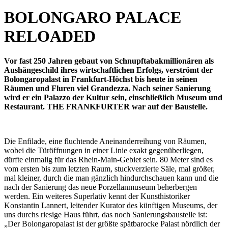
BOLONGARO PALACE
RELOADED
Vor fast 250 Jahren gebaut von Schnupftabakmillionären als
Aushängeschild ihres wirtschaftlichen Erfolgs, verströmt der
Bolongaropalast in Frankfurt-Höchst bis heute in seinen
Räumen und Fluren viel Grandezza. Nach seiner Sanierung
wird er ein Palazzo der Kultur sein, einschließlich Museum und
Restaurant. THE FRANKFURTER war auf der Baustelle.
Die Enfilade, eine fluchtende Aneinanderreihung von Räumen,
wobei die Türöffnungen in einer Linie exakt gegenüberliegen,
dürfte einmalig für das Rhein-Main-Gebiet sein. 80 Meter sind es
vom ersten bis zum letzten Raum, stuckverzierte Säle, mal größer,
mal kleiner, durch die man gänzlich hindurchschauen kann und die
nach der Sanierung das neue Porzellanmuseum beherbergen
werden. Ein weiteres Superlativ kennt der Kunsthistoriker
Konstantin Lannert, leitender Kurator des künftigen Museums, der
uns durchs riesige Haus führt, das noch Sanierungsbaustelle ist:
„Der Bolongaropalast ist der größte spätbarocke Palast nördlich der