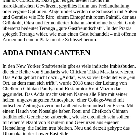
Maniok-Couscous. Dazu gibt es gebratenen Lachs mit
marokkanischen Gewürzen, gegrilltes Huhn aus Freilandhaltung
oder vegane Optionen. Abgerundet werden die Schüsseln mit Soßen
und Gemüse wie Efo Riro, einem Eintopf mit rotem Palmöl, der aus
Grünkohl, Okra und fermentierter Johannisbrotbohne besteht. Grob
übersetzt bedeutet Teranga „gute Gastfreundschaft". In der Praxis
spiegelt Teranga wider, wie man einen Gast behandelt – mit offenen
Armen und einem Platz um die Schüssel herum.
ADDA INDIAN CANTEEN
In den New Yorker Stadtvierteln gibt es viele indische Imbissbuden,
die eine Reihe von Standards wie Chicken Tikka Masala servieren.
Das Adda gehört nicht dazu. „Adda”, was so viel bedeutet wie „ein
Ort, an dem man sich trifft“, wurde 2018 unter der Leitung von
Chefkoch Chintan Pandya und Restaurator Roni Mazumdar
gegründet. Das Adda macht seinem Namen alle Ehre mit seiner
hellen, ungezwungenen Atmosphäre, einer Collage-Wand mit
indischen Zeitungscovern und authentischem indischen Essen. Mit
einem Hauch von Nostalgie haben Roni und Chefkoch Chintan
traditionelle Gerichte so zubereitet, wie sie eigentlich sein sollten:
mit einer Vielzahl von Kräutern und Gewürzen aus eigener
Herstellung, die Indien treu bleiben. Neu und derzeit gehypt: das
Dhamaka in der Lower East Side.