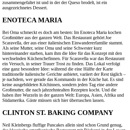
zusammengefaltet ist und in der der Queso brodelt, ist ein
ausgezeichnetes Dessert.
ENOTECA MARIA
Bei Oma schmeckt es doch am besten: Im Enoteca Maria kochen
Großmütter aus der ganzen Welt. Das Restaurant gehört Joe
Scaravella, der aus einer italienischen Einwandererfamilie stammt.
Als seine Mutter, seine Oma und seine Schwester kurz
hintereinander starben, kam ihm die Idee für das Konzept mit den
wechselnden Küchenchefinnen. Für Scaravella war das Restaurant
ein Versuch, in seiner Trauer Trost zu finden. Das Lokal verfolgt
eine ganz besondere Idee: während die eine Hälfte der Karte
traditionelle italienische Gerichte anbietet, variiert der Rest täglich –
je nachdem, wer gerade das Kommando in der Küche hat. Es sind
keine ausgebildeten Köchinnen, sondern jeden Tag eine andere
Großmutter, die nach jahrzehntealten Rezepten kocht. Und die
haben ihre Wurzeln in der ganzen Welt: Europa, Asien, Afrika und
Südamerika. Gäste müssen sich hier überraschen lassen.
CLINTON ST. BAKING COMPANY
Neil Kleinbergs fluffige Pancakes allein sind schon Grund genug,