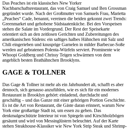
Das Peaches ist ein klassisches New Yorker
Nachbarschaftsrestaurant, das von Craig Samuel und Ben Grossman
gegründet wurde. Nach der Großmutter von Samuels Frau, Marietta
„Peaches“ Cade, benannt, vereinen die beiden gekonnt zwei Trends:
Greenmarket und gehobene Südstaatenküche. Bei den Vorspeisen
stehen die Salate im Vordergrund. Der Rest der Speisekarte
orientiert sich an den zeitlosen Gerichten und Zubereitungen des
amerikanischen Südens: ein saftiges halbes Hähnchen mit Salz und
Chili eingerieben und knusprige Garnelen in milder Barbecue-Soße
werden auf gebratenen Polenta-Würfeln serviert. Prominente wie
Whoopi Goldberg und Chrissy Teigen schwärmen von dem
angeblich besten Brathähnchen Brooklyns.
GAGE & TOLLNER
Das Gage & Tollner ist mehr als ein Jahrhundert alt, schafft es aber
dennoch, sich genauso anzufühlen, wie es sich für ein modernes
Restaurant in Brooklyn gehört: einladend, durchdacht und
geschäftig – und das Ganze mit einer gehörigen Portion Geschichte.
Es ist die Art von Restaurant, die Gäste daran erinnert, warum New
York eine großartige Stadt ist, um essen zu gehen. Das
denkmalgeschützte Interieur ist von Spiegeln und Kirschholzbögen
gesäumt und wird von Messinglüstern beleuchtet. Auf der Karte
stehen Steakhouse-Klassiker wie New York Strip Steak und Shrimp-