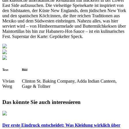
das klassische amerikanische Restaurant mit Bäckerei in der Lower
East Side aufzusuchen. Die vielseitige Speisekarte ist inspiriert von
den Südstaaten, der Küste New Englands, dem jüdischen New York
und den spanischen Köch:innen, die ihre reichen Traditionen aus
Mexiko und dem Südwesten einbringen. Nahezu alles, was hier
serviert wird – von Himbeermarmelade und Buttermilchkeksen über
Maistortillas bis hin zur Habanero-Hot-Sauce – ist ein kulinarisches
Fest. Superstar der Karte: Gepökelter Speck.
Text
Bild
Vivian
Clinton St. Baking Company, Adda Indian Canteen,
Werg
Gage & Tollner
Das könnte Sie auch interessieren
Der erste Eindruck entscheidet: Was Kleidung wirklich über