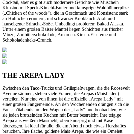
Cocktail, aber es gibt auch modernere Gerichte wie Muscheln
Kimsino mit Speck-Kimchi-Butter und knusprige Waldhühnerpilze
(„Chicken of the woods“), die in Geschmack und Konsistenz stark
an Hühnchen erinnern, mit schwarzer Knoblauch-Aioli und
hauseigener Sriracha-Soße. Unbedingt probieren: Baked Alaska.
Unter einem großen Baiser-Mantel liegen Schichten aus frischer
Minze, Zartbitterschokolade, Amarena-Kirsch-Eiscreme und
Schokoladenkeks-Crunch.
THE AREPA LADY
Zwischen den Taco-Trucks und Grillspießwagen, die die Roosevelt
Avenue säumen, stehen viele Frauen, die Arepas (Maisfladen)
verteilen. Nur eine von ihnen ist die offizielle „Arepa Lady“ mit
einer großen Fangemeinde. An den Wochenenden drängen sich die
Fans spätabends um den Wagen der „Lady“ und beobachten, wie
sie jeden brutzelnden Kuchen mit Butter bestreicht. Ihre teigige
Arepa aus weißem Maismehl, oben knusprig und mit Käse
überzogen, ist ideal für alle, die am Abend noch etwas Herzhaftes
brauchen. Ihre flache, goldene Mais-Arepa, die wie ein Omelett