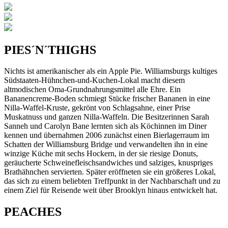
PIES´N´THIGHS
Nichts ist amerikanischer als ein Apple Pie. Williamsburgs kultiges
Südstaaten-Hühnchen-und-Kuchen-Lokal macht diesem
altmodischen Oma-Grundnahrungsmittel alle Ehre. Ein
Bananencreme-Boden schmiegt Stücke frischer Bananen in eine
Nilla-Waffel-Kruste, gekrönt von Schlagsahne, einer Prise
Muskatnuss und ganzen Nilla-Waffeln. Die Besitzerinnen Sarah
Sanneh und Carolyn Bane lernten sich als Köchinnen im Diner
kennen und übernahmen 2006 zunächst einen Bierlagerraum im
Schatten der Williamsburg Bridge und verwandelten ihn in eine
winzige Küche mit sechs Hockern, in der sie riesige Donuts,
geräucherte Schweinefleischsandwiches und salziges, knuspriges
Brathähnchen servierten. Später eröffneten sie ein größeres Lokal,
das sich zu einem beliebten Treffpunkt in der Nachbarschaft und zu
einem Ziel für Reisende weit über Brooklyn hinaus entwickelt hat.
PEACHES