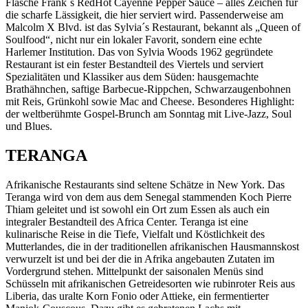
Flasche Frank´s RedHot Cayenne Pepper Sauce – alles Zeichen für
die scharfe Lässigkeit, die hier serviert wird. Passenderweise am
Malcolm X Blvd. ist das Sylvia´s Restaurant, bekannt als „Queen of
Soulfood“, nicht nur ein lokaler Favorit, sondern eine echte
Harlemer Institution. Das von Sylvia Woods 1962 gegründete
Restaurant ist ein fester Bestandteil des Viertels und serviert
Spezialitäten und Klassiker aus dem Süden: hausgemachte
Brathähnchen, saftige Barbecue-Rippchen, Schwarzaugenbohnen
mit Reis, Grünkohl sowie Mac and Cheese. Besonderes Highlight:
der weltberühmte Gospel-Brunch am Sonntag mit Live-Jazz, Soul
und Blues.
TERANGA
Afrikanische Restaurants sind seltene Schätze in New York. Das
Teranga wird von dem aus dem Senegal stammenden Koch Pierre
Thiam geleitet und ist sowohl ein Ort zum Essen als auch ein
integraler Bestandteil des Africa Center. Teranga ist eine
kulinarische Reise in die Tiefe, Vielfalt und Köstlichkeit des
Mutterlandes, die in der traditionellen afrikanischen Hausmannskost
verwurzelt ist und bei der die in Afrika angebauten Zutaten im
Vordergrund stehen. Mittelpunkt der saisonalen Menüs sind
Schüsseln mit afrikanischen Getreidesorten wie rubinroter Reis aus
Liberia, das uralte Korn Fonio oder Attieke, ein fermentierter