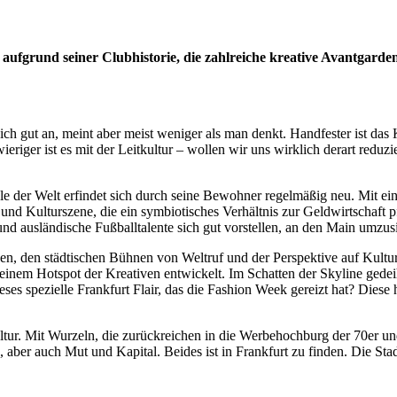
ufgrund seiner Clubhistorie, die zahlreiche kreative Avantgarden
t sich gut an, meint aber meist weniger als man denkt. Handfester ist da
iger ist es mit der Leitkultur – wollen wir uns wirklich derart reduzie
e der Welt erfindet sich durch seine Bewohner regelmäßig neu. Mit ein
und Kulturszene, die ein symbiotisches Verhältnis zur Geldwirtschaft pfle
ausländische Fußballtalente sich gut vorstellen, an den Main umzusie
n, den städtischen Bühnen von Weltruf und der Perspektive auf Kult
einem Hotspot der Kreativen entwickelt. Im Schatten der Skyline gedei
s spezielle Frankfurt Flair, das die Fashion Week gereizt hat? Diese h
tur. Mit Wurzeln, die zurückreichen in die Werbehochburg der 70er und
, aber auch Mut und Kapital. Beides ist in Frankfurt zu finden. Die St