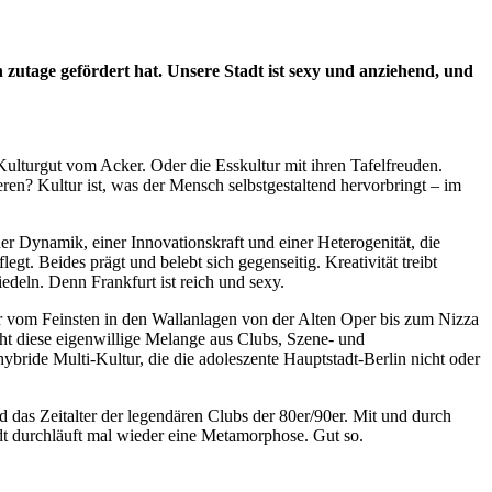
 zutage gefördert hat. Unsere Stadt ist sexy und anziehend, und
s Kulturgut vom Acker. Oder die Esskultur mit ihren Tafelfreuden.
ren? Kultur ist, was der Mensch selbstgestaltend hervorbringt – im
er Dynamik, einer Innovationskraft und einer Heterogenität, die
gt. Beides prägt und belebt sich gegenseitig. Kreativität treibt
deln. Denn Frankfurt ist reich und sexy.
ur vom Feinsten in den Wallanlagen von der Alten Oper bis zum Nizza
ht diese eigenwillige Melange aus Clubs, Szene- und
ybride Multi-Kultur, die die adoleszente Hauptstadt-Berlin nicht oder
 das Zeitalter der legendären Clubs der 80er/90er. Mit und durch
adt durchläuft mal wieder eine Metamorphose. Gut so.