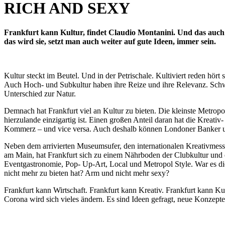
RICH AND SEXY
Frankfurt kann Kultur, findet Claudio Montanini. Und das auch a
das wird sie, setzt man auch weiter auf gute Ideen, immer sein.
Kultur steckt im Beutel. Und in der Petrischale. Kultiviert reden hör
Auch Hoch- und Subkultur haben ihre Reize und ihre Relevanz. Schwier
Unterschied zur Natur.
Demnach hat Frankfurt viel an Kultur zu bieten. Die kleinste Metropol
hierzulande einzigartig ist. Einen großen Anteil daran hat die Kreativ- 
Kommerz – und vice versa. Auch deshalb können Londoner Banker und 
Neben dem arrivierten Museumsufer, den internationalen Kreativmesse
am Main, hat Frankfurt sich zu einem Nährboden der Clubkultur und 
Eventgastronomie, Pop- Up-Art, Local und Metropol Style. War es diese
nicht mehr zu bieten hat? Arm und nicht mehr sexy?
Frankfurt kann Wirtschaft. Frankfurt kann Kreativ. Frankfurt kann Kul
Corona wird sich vieles ändern. Es sind Ideen gefragt, neue Konzepte