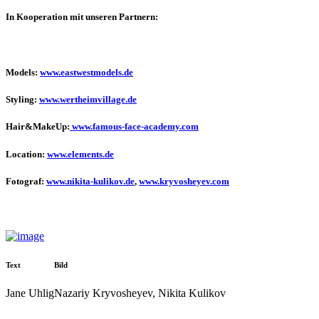
In Kooperation mit unseren Partnern:
Models:
www.eastwestmodels.de
Styling:
www.wertheimvillage.de
Hair&MakeUp:
www.famous-face-academy.com
Location:
www.elements.de
Fotograf:
www.nikita-kulikov.de
,
www.kryvosheyev.com
Text
Bild
Jane Uhlig
Nazariy Kryvosheyev, Nikita Kulikov