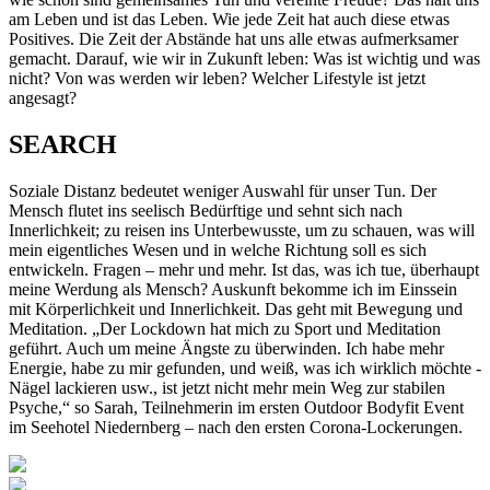
am Leben und ist das Leben. Wie jede Zeit hat auch diese etwas
Positives. Die Zeit der Abstände hat uns alle etwas aufmerksamer
gemacht. Darauf, wie wir in Zukunft leben: Was ist wichtig und was
nicht? Von was werden wir leben? Welcher Lifestyle ist jetzt
angesagt?
SEARCH
Soziale Distanz bedeutet weniger Auswahl für unser Tun. Der
Mensch flutet ins seelisch Bedürftige und sehnt sich nach
Innerlichkeit; zu reisen ins Unterbewusste, um zu schauen, was will
mein eigentliches Wesen und in welche Richtung soll es sich
entwickeln. Fragen – mehr und mehr. Ist das, was ich tue, überhaupt
meine Werdung als Mensch? Auskunft bekomme ich im Einssein
mit Körperlichkeit und Innerlichkeit. Das geht mit Bewegung und
Meditation. „Der Lockdown hat mich zu Sport und Meditation
geführt. Auch um meine Ängste zu überwinden. Ich habe mehr
Energie, habe zu mir gefunden, und weiß, was ich wirklich möchte -
Nägel lackieren usw., ist jetzt nicht mehr mein Weg zur stabilen
Psyche,“ so Sarah, Teilnehmerin im ersten Outdoor Bodyfit Event
im Seehotel Niedernberg – nach den ersten Corona-Lockerungen.