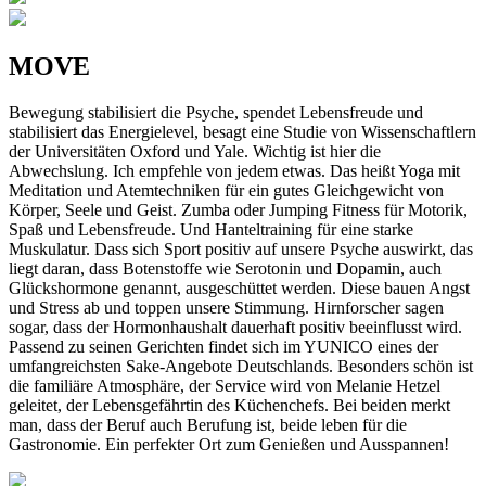
MOVE
Bewegung stabilisiert die Psyche, spendet Lebensfreude und
stabilisiert das Energielevel, besagt eine Studie von Wissenschaftlern
der Universitäten Oxford und Yale. Wichtig ist hier die
Abwechslung. Ich empfehle von jedem etwas. Das heißt Yoga mit
Meditation und Atemtechniken für ein gutes Gleichgewicht von
Körper, Seele und Geist. Zumba oder Jumping Fitness für Motorik,
Spaß und Lebensfreude. Und Hanteltraining für eine starke
Muskulatur. Dass sich Sport positiv auf unsere Psyche auswirkt, das
liegt daran, dass Botenstoffe wie Serotonin und Dopamin, auch
Glückshormone genannt, ausgeschüttet werden. Diese bauen Angst
und Stress ab und toppen unsere Stimmung. Hirnforscher sagen
sogar, dass der Hormonhaushalt dauerhaft positiv beeinflusst wird.
Passend zu seinen Gerichten findet sich im YUNICO eines der
umfangreichsten Sake-Angebote Deutschlands. Besonders schön ist
die familiäre Atmosphäre, der Service wird von Melanie Hetzel
geleitet, der Lebensgefährtin des Küchenchefs. Bei beiden merkt
man, dass der Beruf auch Berufung ist, beide leben für die
Gastronomie. Ein perfekter Ort zum Genießen und Ausspannen!