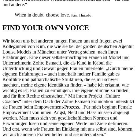
und andere.“
When in doubt, choose love.
Kim Hnizdo
FIND YOUR OWN VOICE
Wir hören uns bei anderen jungen Frauen um und fragen zwei
Kolleginnen von Kim, die wie sie bei der großen deutschen Agentur
Louisa Models in München unter Vertrag stehen, nach ihren
Erfahrungen. Eine dieser selbstermächtigten Frauen ist Model und
Unternehmerin Zohre Esmaeli, die als Kind in Kabul die
Unterdrückung und Gewalt gegen Frauen miterlebte. „Durch meine
eigenen Erfahrungen – auch innerhalb meiner Familie gab es
Konflikte und patriarchalische Strukturen, die es mir schwer
machten, meine eigene Identität zu finden – habe ich erkannt, wie
wichtig es ist, Frauen zu ermutigen, ihre eigene Stimme zu finden
und für ihre Rechte einzustehen.“ Mit ihrem Projekt „Culture
Coaches“ unter dem Dach der Zohre Esmaeli Foundation unterstützt
sie Frauen beim Empowerment-Prozess. „Für mich beginnt Female
Empowerment von innen. Angst, Neid und Hass müssen abgelegt
werden. Man muss sich von gesellschaftlichen Normen und
Erwartungen lösen und seine eigenen Werte und Ziele definieren.
Und erst, wenn wir Frauen im Einklang mit uns selbst sind, können
wir auch anderen Frauen helfen und sie unterstützen.“