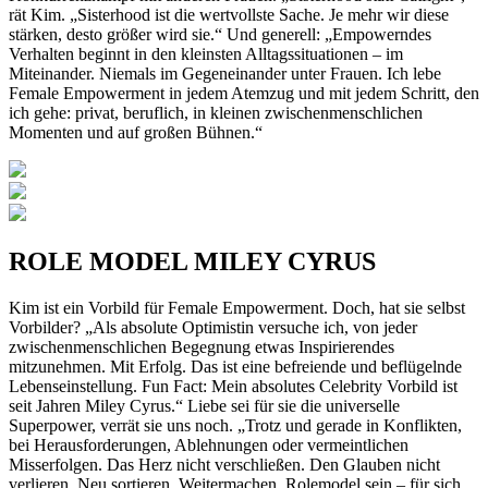
rät Kim. „Sisterhood ist die wertvollste Sache. Je mehr wir diese
stärken, desto größer wird sie.“ Und generell: „Empowerndes
Verhalten beginnt in den kleinsten Alltagssituationen – im
Miteinander. Niemals im Gegeneinander unter Frauen. Ich lebe
Female Empowerment in jedem Atemzug und mit jedem Schritt, den
ich gehe: privat, beruflich, in kleinen zwischenmenschlichen
Momenten und auf großen Bühnen.“
ROLE MODEL MILEY CYRUS
Kim ist ein Vorbild für Female Empowerment. Doch, hat sie selbst
Vorbilder? „Als absolute Optimistin versuche ich, von jeder
zwischenmenschlichen Begegnung etwas Inspirierendes
mitzunehmen. Mit Erfolg. Das ist eine befreiende und beflügelnde
Lebenseinstellung. Fun Fact: Mein absolutes Celebrity Vorbild ist
seit Jahren Miley Cyrus.“ Liebe sei für sie die universelle
Superpower, verrät sie uns noch. „Trotz und gerade in Konflikten,
bei Herausforderungen, Ablehnungen oder vermeintlichen
Misserfolgen. Das Herz nicht verschließen. Den Glauben nicht
verlieren. Neu sortieren. Weitermachen. Rolemodel sein – für sich