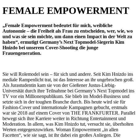
FEMALE EMPOWERMENT
„Female Empowerment bedeutet für mich, weibliche
Autonomie – die Freiheit als Frau zu entscheiden, wer, wie, wo
und was sie sein möchte, um dann einen Impact in der Welt zu
haben“, ermutigt Germany’s Next Topmodel-Siegerin Kim
Hnizdo bei unserem Cover-Shooting die junge
Frauengeneration.
Sie will Rolemodel sein – für sich und andere. Seit Kim Hnizdo ins
mediale Rampenlicht trat, ist das Interesse an ihr ungebrochen groß.
Als Jurastudentin kam sie von der Gießener Justus-Liebig-
Universität durch ihre Teilnahme bei Germany’s Next Topmodel ins
TV vor ein Millionenpublikum. Sie blieb im Model-Business und
setzte sich in der toughen Branche durch. Bis heute wird sie für
Fashion-Cover und internationale Kampagnen gebucht, erstmals
war sie 2018 auf einem Cover von THE FRANKFURTER. Parallel
bewegt sich ihre Karriere weiter in Richtung Entertainment und
Moderation. In allem, was Kim Hnizdo tut, versucht sie, überholten
Werten entgegenzuwirken. Woman Empowerment „in allen
Facetten“, wie sie sagt, ist ihr dabei ein großes Anliegen. Die