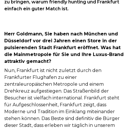
GmbH
zu bringen, warum friendly hunting und Frankfurt
einfach ein guter Match ist.
Max-Planck-Straße 18
61184 Karben
Tel.: 069 244333071
Herr Goldmann, Sie haben nach München und
info@the-frankfurter.com
Düsseldorf vor drei Jahren einen Store in der
pulsierenden Stadt Frankfurt eröffnet. Was hat
die Mainmetropole für Sie und Ihre Luxus-Brand
PARTNER WERDEN
attraktiv gemacht?
Nun, Frankfurt ist nicht zuletzt durch den
NEWSLETTER ABONNIEREN
Frankfurter Flughafen zu einer
zentraleuropäischen Metropole und einem
Drehkreuz aufgestiegen. Das Straßenbild der
Besucher ist vielfach international. Frankfurt steht
für Aufgeschlossenheit, Frankfurt zeigt, dass
Moderne und Tradition im Einklang miteinander
stehen können. Das Beste sind definitiv die Bürger
dieser Stadt, dass erleben wir täglich in unserem