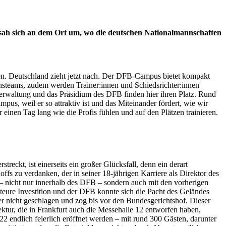
 sich an dem Ort um, wo die deutschen Nationalmannschaften
ten. Deutschland zieht jetzt nach. Der DFB-Campus bietet kompakt
chsteams, zudem werden Trainer:innen und Schiedsrichter:innen
Verwaltung und das Präsidium des DFB finden hier ihren Platz. Rund
, weil er so attraktiv ist und das Miteinander fördert, wie wir
r einen Tag lang wie die Profis fühlen und auf den Plätzen trainieren.
ckt, ist einerseits ein großer Glücksfall, denn ein derart
ffs zu verdanken, der in seiner 18-jährigen Karriere als Direktor des
 – nicht nur innerhalb des DFB – sondern auch mit den vorherigen
eure Investition und der DFB konnte sich die Pacht des Geländes
r nicht geschlagen und zog bis vor den Bundesgerichtshof. Dieser
ktur, die in Frankfurt auch die Messehalle 12 entworfen haben,
ndlich feierlich eröffnet werden – mit rund 300 Gästen, darunter