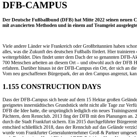
DFB-CAMPUS
Der Deutsche Fußballbund (DFB) hat Mitte 2022 seinen neuen
mit avancierten Methoden und in einem auf Teamgeist ausgelegt
Viele andere Länder wie Frankreich oder Großbritannien haben schon
alles, was die Zukunft des deutschen Fußballs fördert. Hier traini
weitergebildet. Dies findet unter dem Dach der so genannten DFB-Ak
700 Menschen arbeiten an diesem Ort – und obwohl auch der DFB Homeo
erfahren. Darüber hinaus ist der DFB-Campus ein Ort, der sich an die f
Vom neu geschaffenen Bürgerpark, der an den Campus angrenzt, kan
1.155 CONSTRUCTION DAYS
Dass der DFB-Campus sich heute auf dem 15 Hektar großen Gelände der
geeignetes innerstädtisches Grundstück steht nicht alle Tage zur Verf
DFB die Idee hatte, die ursprünglich lediglich ein neues Trainingsz
Pächtern, dem Rennclub. 2013 fing der DFB mit den Planungen an. 20
durch die Stadt Frankfurt sichern. Ein 2015 durchgeführter Bürgeren
entschied schließlich 2018, dass der Rennclub auf das Gelände verzic
wurde vom Frankfurter Generalunternehmer Groß & Partner umgesetzt