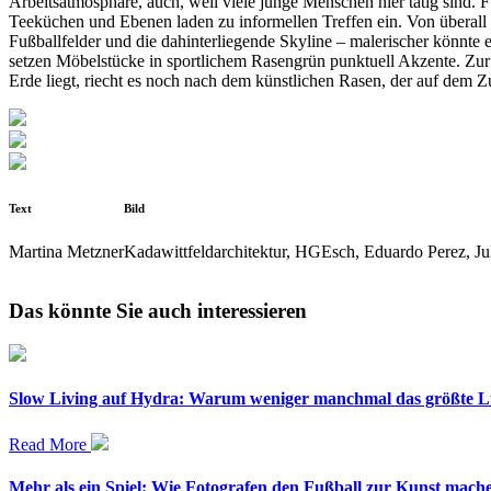
Arbeitsatmosphäre, auch, weil viele junge Menschen hier tätig sind. 
Teeküchen und Ebenen laden zu informellen Treffen ein. Von überall 
Fußballfelder und die dahinterliegende Skyline – malerischer könnte
setzen Möbelstücke in sportlichem Rasengrün punktuell Akzente. Zur Ü
Erde liegt, riecht es noch nach dem künstlichen Rasen, der auf dem Z
Text
Bild
Martina Metzner
Kadawittfeldarchitektur, HGEsch, Eduardo Perez, Ju
Das könnte Sie auch interessieren
Slow Living auf Hydra: Warum weniger manchmal das größte Lu
Read More
Mehr als ein Spiel: Wie Fotografen den Fußball zur Kunst mach