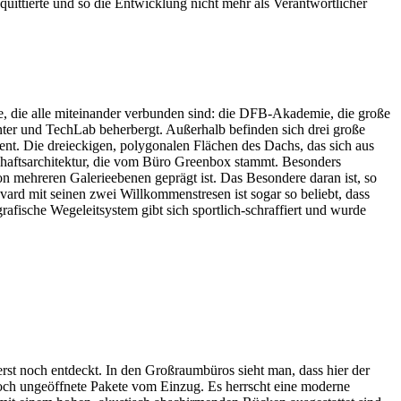
ttierte und so die Entwicklung nicht mehr als Verantwortlicher
, die alle miteinander verbunden sind: die DFB-Akademie, die große
ter und TechLab beherbergt. Außerhalb befinden sich drei große
rent. Die dreieckigen, polygonalen Flächen des Dachs, das sich aus
schaftsarchitektur, die vom Büro Greenbox stammt. Besonders
n mehreren Galerieebenen geprägt ist. Das Besondere daran ist, so
rd mit seinen zwei Willkommenstresen ist sogar so beliebt, dass
rafische Wegeleitsystem gibt sich sportlich-schraffiert und wurde
st noch entdeckt. In den Großraumbüros sieht man, dass hier der
noch ungeöffnete Pakete vom Einzug. Es herrscht eine moderne