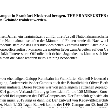
 Campus in Frankfurt-Niederrad bezogen. THE FRANKFURTER sah
en Gebäude trainiert werden.
 seit Jahren ein Trainingszentrum für ihre Fußball-Nationalmannschaf
eren die Nationalmannschaften der Männer und Frauen sowie die Nachwu
ademie statt, die das Herzstück des neuen Zentrums bildet. Auch die 
ffice zulässt, kommen die meisten lieber zum Arbeiten auf den Campus
ußballinteressierte Öffentlichkeit richtet. Jugendteams können sich hie
n man die Mannschaften beim Training beobachten.
 ehemaligen Galopp-Rennbahn im Frankfurter Stadtteil Niederrad erstre
ügung. Andererseits ist der Campus auch der Beharrlichkeit Oliver Bierho
entrum umfasste. Dieser Prozess war von jahrelangem Tauziehen geprägt
14 gab die Verbandsführung grünes Licht für die 150 Millionen Euro t
tscheid fiel zugunsten des DFB-Campus aus. Der Rennclub gab sich abe
hten muss. 2019 ging es dann los: Der Entwurf von Kadawittfeldarchite
. Nach 1.155 Tagen Bauzeit konnte der DFB-Campus am 30. Juni 2022 e