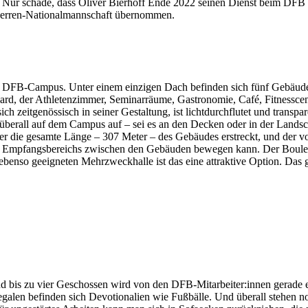
ur schade, dass Oliver Bierhoff Ende 2022 seinen Dienst beim DFB qui
r Herren-Nationalmannschaft übernommen.
es DFB-Campus. Unter einem einzigen Dach befinden sich fünf Gebäude
ard, der Athletenzimmer, Seminarräume, Gastronomie, Café, Fitnesscen
h zeitgenössisch in seiner Gestaltung, ist lichtdurchflutet und transpa
t überall auf dem Campus auf – sei es an den Decken oder in der Land
ber die gesamte Länge – 307 Meter – des Gebäudes erstreckt, und der vo
es Empfangsbereichs zwischen den Gebäuden bewegen kann. Der Bouleva
ebenso geeigneten Mehrzweckhalle ist das eine attraktive Option. Das g
d bis zu vier Geschossen wird von den DFB-Mitarbeiter:innen gerade er
egalen befinden sich Devotionalien wie Fußbälle. Und überall stehen 