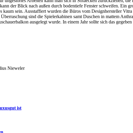
Für ungestörtes Arbeiten kann man sich in Sofaecken zurückziehen, die
kann der Blick nach außen durch bodentiefe Fenster schweifen. Ein gro
 es kaum sein. Ausstaffiert wurden die Büros vom Designhersteller Vi
berraschung sind die Spielerkabinen samt Duschen in mattem Anthrazit 
uschauerbalkon ausgelegt wurde. In einem Jahr sollte sich das gegeben 
lius Nieweler
xusgut ist
en