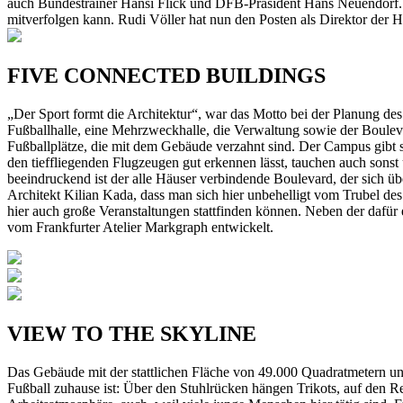
auch Bundestrainer Hansi Flick und DFB-Präsident Hans Neuendorf. N
mitverfolgen kann. Rudi Völler hat nun den Posten als Direktor de
FIVE CONNECTED BUILDINGS
„Der Sport formt die Architektur“, war das Motto bei der Planung d
Fußballhalle, eine Mehrzweckhalle, die Verwaltung sowie der Boulev
Fußballplätze, die mit dem Gebäude verzahnt sind. Der Campus gibt sic
den tieffliegenden Flugzeugen gut erkennen lässt, tauchen auch sons
beeindruckend ist der alle Häuser verbindende Boulevard, der sich ü
Architekt Kilian Kada, dass man sich hier unbehelligt vom Trubel d
hier auch große Veranstaltungen stattfinden können. Neben der dafür 
vom Frankfurter Atelier Markgraph entwickelt.
VIEW TO THE SKYLINE
Das Gebäude mit der stattlichen Fläche von 49.000 Quadratmetern un
Fußball zuhause ist: Über den Stuhlrücken hängen Trikots, auf den R