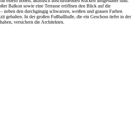
 mit einem hohen, akustisch abschirmenden Rücken ausgestattet sind.
ßer Balkon sowie eine Terrasse eröffnen den Blick auf die
tra – neben den durchgängig schwarzen, weißen und grauen Farben
gehalten. In der großen Fußballhalle, die ein Geschoss tiefer in der
haben, versichern die Architekten.