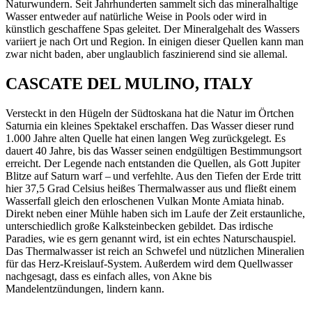
Naturwundern. Seit Jahrhunderten sammelt sich das mineralhaltige
Wasser entweder auf natürliche Weise in Pools oder wird in
künstlich geschaffene Spas geleitet. Der Mineralgehalt des Wassers
variiert je nach Ort und Region. In einigen dieser Quellen kann man
zwar nicht baden, aber unglaublich faszinierend sind sie allemal.
CASCATE DEL MULINO, ITALY
Versteckt in den Hügeln der Südtoskana hat die Natur im Örtchen
Saturnia ein kleines Spektakel erschaffen. Das Wasser dieser rund
1.000 Jahre alten Quelle hat einen langen Weg zurückgelegt. Es
dauert 40 Jahre, bis das Wasser seinen endgültigen Bestimmungsort
erreicht. Der Legende nach entstanden die Quellen, als Gott Jupiter
Blitze auf Saturn warf – und verfehlte. Aus den Tiefen der Erde tritt
hier 37,5 Grad Celsius heißes Thermalwasser aus und fließt einem
Wasserfall gleich den erloschenen Vulkan Monte Amiata hinab.
Direkt neben einer Mühle haben sich im Laufe der Zeit erstaunliche,
unterschiedlich große Kalksteinbecken gebildet. Das irdische
Paradies, wie es gern genannt wird, ist ein echtes Naturschauspiel.
Das Thermalwasser ist reich an Schwefel und nützlichen Mineralien
für das Herz-Kreislauf-System. Außerdem wird dem Quellwasser
nachgesagt, dass es einfach alles, von Akne bis
Mandelentzündungen, lindern kann.