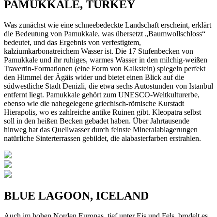
PAMUKKALE, TURKEY
Was zunächst wie eine schneebedeckte Landschaft erscheint, erklärt
die Bedeutung von Pamukkale, was übersetzt „Baumwollschloss“
bedeutet, und das Ergebnis von verfestigtem,
kalziumkarbonatreichem Wasser ist. Die 17 Stufenbecken von
Pamukkale und ihr ruhiges, warmes Wasser in den milchig-weißen
Travertin-Formationen (eine Form von Kalkstein) spiegeln perfekt
den Himmel der Ägäis wider und bietet einen Blick auf die
südwestliche Stadt Denizli, die etwa sechs Autostunden von Istanbul
entfernt liegt. Pamukkale gehört zum UNESCO-Weltkulturerbe,
ebenso wie die nahegelegene griechisch-römische Kurstadt
Hierapolis, wo es zahlreiche antike Ruinen gibt. Kleopatra selbst
soll in den heißen Becken gebadet haben. Über Jahrtausende
hinweg hat das Quellwasser durch feinste Mineralablagerungen
natürliche Sinterterrassen gebildet, die alabasterfarben erstrahlen.
BLUE LAGOON, ICELAND
Auch im hohen Norden Europas, tief unter Eis und Fels, brodelt es.