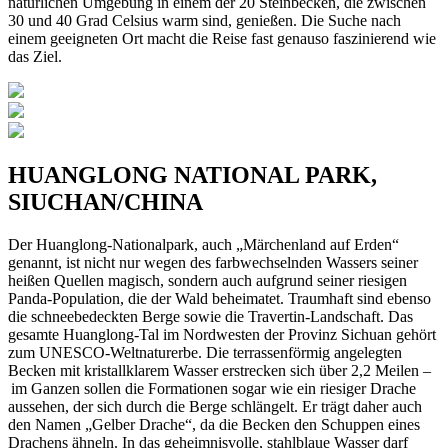
natürlichen Umgebung in einem der 20 Steinbecken, die zwischen
30 und 40 Grad Celsius warm sind, genießen. Die Suche nach
einem geeigneten Ort macht die Reise fast genauso faszinierend wie
das Ziel.
HUANGLONG NATIONAL PARK,
SIUCHAN/CHINA
Der Huanglong-Nationalpark, auch „Märchenland auf Erden“
genannt, ist nicht nur wegen des farbwechselnden Wassers seiner
heißen Quellen magisch, sondern auch aufgrund seiner riesigen
Panda-Population, die der Wald beheimatet. Traumhaft sind ebenso
die schneebedeckten Berge sowie die Travertin-Landschaft. Das
gesamte Huanglong-Tal im Nordwesten der Provinz Sichuan gehört
zum UNESCO-Weltnaturerbe. Die terrassenförmig angelegten
Becken mit kristallklarem Wasser erstrecken sich über 2,2 Meilen –
im Ganzen sollen die Formationen sogar wie ein riesiger Drache
aussehen, der sich durch die Berge schlängelt. Er trägt daher auch
den Namen „Gelber Drache“, da die Becken den Schuppen eines
Drachens ähneln. In das geheimnisvolle, stahlblaue Wasser darf