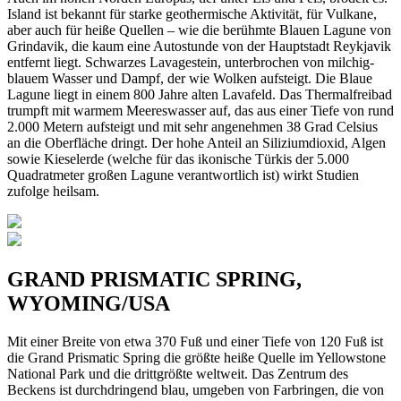
Island ist bekannt für starke geothermische Aktivität, für Vulkane,
aber auch für heiße Quellen – wie die berühmte Blauen Lagune von
Grindavik, die kaum eine Autostunde von der Hauptstadt Reykjavik
entfernt liegt. Schwarzes Lavagestein, unterbrochen von milchig-
blauem Wasser und Dampf, der wie Wolken aufsteigt. Die Blaue
Lagune liegt in einem 800 Jahre alten Lavafeld. Das Thermalfreibad
trumpft mit warmem Meereswasser auf, das aus einer Tiefe von rund
2.000 Metern aufsteigt und mit sehr angenehmen 38 Grad Celsius
an die Oberfläche dringt. Der hohe Anteil an Siliziumdioxid, Algen
sowie Kieselerde (welche für das ikonische Türkis der 5.000
Quadratmeter großen Lagune verantwortlich ist) wirkt Studien
zufolge heilsam.
GRAND PRISMATIC SPRING,
WYOMING/USA
Mit einer Breite von etwa 370 Fuß und einer Tiefe von 120 Fuß ist
die Grand Prismatic Spring die größte heiße Quelle im Yellowstone
National Park und die drittgrößte weltweit. Das Zentrum des
Beckens ist durchdringend blau, umgeben von Farbringen, die von