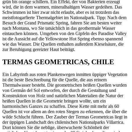
grün bis orange schillern. Ein Effekt, der von Bakterien erzeugt
wird, die in dem warmen, mineralhaltigen Wasser gedeihen. Das
Schwimmen ist hier zwar nicht erlaubt, aber es ist trotzdem das
meistfotogarfierte Thermalgebiet im Nationalpark. Tipp: Nach dem
Besuch der Grand Prismatic Spring, fahren Sie am besten weiter
nach Montana, wo Sie tatsächlich in das geothermale Wasser
eintauchen können. Umgeben von den Gipfeln des Paradise Valley
ist die Aussicht auf die Yellowstone Hot Spring ebenso spannend
wie das Wasser. Die Quellen enthalten außerdem Kieselsäure, die
zur Beruhigung gereizter Haut beiträgt.
TERMAS GEOMETRICAS, CHILE
Ein Labyrinth aus roten Plankenwegen inmitten üppiger Vegetation
ist die beste Beschreibung für die Quelle, die aus reinem
Thermalwasser besteht. Die geometrischen heißen Quellen wurden
von Germán del Sol entworfen, der durch die Gestaltung und
Konstruktion von Holz und natürlichen Materialien die Natur der
heißen Quellen in die Geometrie bringen wollte, um ein
harmonisches Ganzes zu schaffen. Diese Kette mit mehr als 60
Quellen ist vor allem an den roten Stegen zu erkennen, die über die
wilde Schlucht führen. Der Zauber der Termas Geometricas liegt in
der üppigen Landschaft des chilenischen Nationalparks Villarrica.
Dort können Sie die neblige, überwucherte Schönheit der